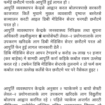
फर्महे छनौटमे पारके आपूर्ति हुई लागल हो ।
आपूर्ति व्यवस्थापन केन्द्रसे आह्वान करल बोलपत्रपाछे सरकारी
काजजात किर्ते मुघामे मुछल व्यवसायी दृष्यन्त बस्नेतसे
सञ्चालन करटी आइल डिबी मेडिसिन सेन्टर धनगढी छनौटमे
परल हो ।
आपूर्ति व्यवस्थापन केन्द्रके जनस्वास्थ्य निरिक्षक तथा सूचना
अधिकारी लक्ष्मीकुमार श्रेष्ठ बायोसेफ्टी लेवल–२ प्रयोगशालाके लाग
उपकरण खरिदके लाग डिबी मेडिसिन सेन्टर छनौटमे परल ओ
आपूर्ति फेन हुई लागल जानकारी डेलै ।
डिबि मेडिसिन सेन्टर आपन टेण्डरमे ४ करोड २७ लाख ९२ हजार
(कर बाहेक) मे सामग्री आपूर्ति कर्ना कहिके कबोल रकम उल्लेख
करल रहे । टबफेन डिबि मेडिसिन सेन्टरके तुलनामे २ ठो फर्म कम
कबोल रकम उल्लेख कर्लेसे फेन छनौटमे भर परे नैसेकल हुइट ।
आपूर्ति व्यवस्थापन केन्द्रके अनुसार २ प्याकेजमे उ बायो सेफ्टी
लेवल–२ प्रयोगशालाके लाग उपकरण खरिदके लाग विद्युतीय
बोलपत्र आह्वान करगिल रहे । पहिले प्याकेज अन्तर्गत आरटी