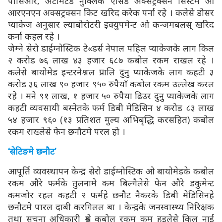
पीसिआर, अटोमेटेड नुक्लिक एसिड अक्सट्रक्सन सिस्टम ओ
आरएनएन अक्सट्रक्सन किट खरिद करेक पर्ना रहे । कलेसे डोसर
प्याकेज अनुसार ल्याबोरोटरी इक्युपमेन्ट ओ कन्जमबलस् खरिद
कर्ना कहल रहे ।
जेम्ने सेरो डाईग्नोस्टिक टे«डर्स नेपाल पहिल प्याकेजके लाग किल
२ करोड ७६ लाख ४३ हजार ६८७ कबोल रकम राखल रहे ।
कलेसे बायोमेड इन्टरनेश्नल प्रालि दुनु प्याकेजके लाग कहटी ३
करोड ३६ लाख ९० हजार ९५० रुपैयाँ कबोल रकम उल्लेख करल
रहे । मने ९१ लाख, १ हजार ५० रुपैया ढिउर दुनुु प्याकेजके लाग
कहटी व्यवसायी बस्नेतके फर्म डिबी मेडिसिन ४ करोड ८३ लाख
५४ हजार ९६० (१३ प्रतिशत मुल्य अभिबृद्धि करसहित) कबोल
रकम राख्लेसे फेन छनौटमे परल हो ।
‘सेटिङमे छनौट’
आपूर्ति व्यवस्थापन केन्द्र सेरो डाईग्नोस्टिक ओ बायोमेडके कबोल
रकम औरे फर्मके तुलनामे कम बिल्गैलेसे फेन औरे डकुमेन्ट
कमजोर रहल कहटी २ फर्महे छनौट नैकरके डिबी मेडिसिनहे
छनौटमे पारल दाबी करगिलल बा । केन्द्रके जनस्वास्थ्य निरिक्षक
तथा सूचना अधिकारी श्रेष्ठ कबोल रकम कम हुइलेसे किल नाई