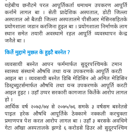
यहेबीच छनौटमे परल आपूर्तिकर्ता धमाधम उपकरण आपूर्ति
कर्नामे लागल बा । सेती प्रादेशिक अस्पताल, डोटी जिल्ला
अस्पताल ओ बैतडी जिल्ला अस्पतालमे पीसीआर मेसिनसहितके
प्रयोगशाला जडान करजिना हुइल बा । प्रयोगशाला निर्माणके लाग
स्थान समेत तयारी अवस्थामे रहल आपूर्ति व्यवस्थापन केन्द्र
जनैले बा ।
किर्ते मुद्दामे मुछल के हुइटै बस्नेत ?
व्यवसायी बस्नेत आपन फर्ममार्फत सुदूरपश्चिमके टमान
स्वास्थ्य संस्थामे औषधि तथा यन्त्र उपकरणके आपूर्ति करटी
आइल बा । व्यवसायी बस्नेत डिबि मेडिसिन ओ अमित मेडिसिन
डिस्ट्रब्युटर्समार्फत औषधि तथा यन्त्र उपकरणके आपूर्ति करटी
आइल हुइट । उहाँ उप्पर सरकारी कागजात किर्तेके आरोप लागल
हो ।
आर्थिक वर्ष २०७३/७४ से २०७५/७६ समके ३ वर्षसम बस्नेतसे
पाइल हरेक औषधि आपूर्तिके ठेक्कामे नक्कली करचुक्ता
प्रमाणपत्र पेश करल आरोप लागल बा । उहाँ ३ बरसके अवधिमे
गेटा आँखा अस्पतालके झण्डे ६ करोडसे ढिउर ओ सुदूरपश्चिम