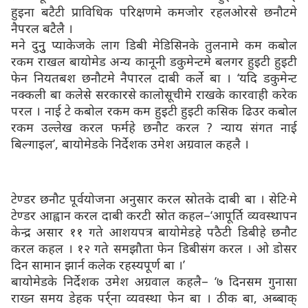
हुइना बटैटी प्राविधिक परिक्षणमे कमजोर रहलओरसे छनौटमे
नैपरल बटैलै ।
मने दुनुु प्याकेजके लाग डिबी मेडिसिनके तुलनामे कम कबोल
रकम राखल बायोमेड अन्य कानूनी डकुमेन्टमे बलगर हुइटी हुइटी
फेन नियतबश छनौटमे नैपारल दाबी कर्ले बा । ‘यदि डकुमेन्ट
नक्कली बा कलेसे सरकारसे कालोसूचीमे राखके कारवाही करेक
परल । नाई टे कबोल रकम कम हुइटी हुइटी कसिक ढिउर कबोल
रकम उल्लेख करल फर्महे छनौट करल ? न्याय संगत नाई
बिल्गाइल’, बायोमेडके निर्देशक उमेश अग्रवाल कहलै ।
टेण्डर छनौट पूर्वयोजना अनुसार करल स्रोतके दाबी बा । सेटि·मे
टेण्डर आह्वान करल दाबी करटी स्रोत कहल–‘आपूर्ति व्यवस्थापन
केन्द्र असार ११ गते आशयपत्र बायोमेडहे पठैटी डिबीहे छनौट
करल कहल । १२ गते समझौता फेन डिबीसंग करल । ओ डोसर
दिन सामान झार्न कलेक रहस्यपूर्ण बा ।’
बायोमेडके निर्देशक उमेश अग्रवाल कहलै– ‘७ दिनसम गुनासा
राख्न समय डेहक पर्र्ना व्यवस्था फेन बा । ठीक बा, अब्बाक्