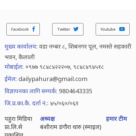
Facebook
Twitter
Youtube
मुख्य कार्यालय:
वडा नम्बर ८, शिबनगर पूल, नमस्ते सहकारी
भवन, कैलाली
मोबाईल:
+९७७ ९८४८४२२२०७, ९८४८४९४५१८
ईमेल:
dailypahura@gmail.com
विज्ञापनका लागि सम्पर्क:
9804643335
जि.प्र.का.कै. दर्ता नं.:
४५/०६०/०६१
पहुरा मिडिया
अध्यक्ष
हमार टीम
प्रा.लि.से
बंशीराम डंगौरा थारु (स्माइल)
प्रकाशित