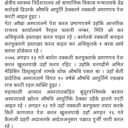
क्षेत्रीय स्वास्थ्य निर्देशनालय ओ सामाजिक विकास मन्त्रालयके डेढ
करोडसे ढिउरके औषधि आपूर्ति ठेक्कामे नक्कली प्रमाणपत्र पेश
करटी आइल हुइट ।
गेटा आँखा अस्पतालमे पेश करल प्रमाणपत्रमे उहाँके आन्तरिक
राजश्व कार्यालयमे नैरहल चलानी नम्बर, मिति ओ कर
अधिकृतके हस्ताक्षर करल पाइल रहे । बस्नेतसे नक्कली बनाइल
करचुक्तामे हस्ताक्षर करल कहल कर अधिकृतके १ बरस आघे
सरुवा होसेकल रहे ।
२०७६ अगहन १३ गते बस्नेत नक्कली करचुक्ताके प्रमाणपत्र पेश
करल खुललपाछे उहाँ फरार रहिट । उहाँके धनगढीमे अमित
मेडिसिन डिस्ट्रब्युटर्स नामके थोक औषधि पसल बा । उहाँ सेती
प्रादेशिक अस्पतालमे विगत १० वर्षसे औषधि आपूर्तिमे एकछत्र
राज करटी रहल व्यक्ति हुइट ।
महाकाली अञ्चल अस्पतालसहित सुदूरपश्चिमके बरवार
अस्पतालसे खोल्न औषधि आपूर्तिके ठेक्का उहैके हातमे परटी
आइल रहे । अगहन १३ गते उहाँ नक्कली करचुक्ता तयार करके
किर्ते कागजात पेश करल खुललपाछे उहाँ अगहन १६ गते
कैलाली प्रहरी अदालतके आदेशअनुसार पक्राउ पूर्जी जारी करल
रहे ।