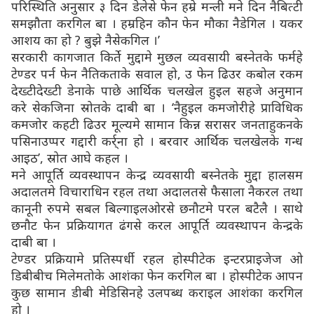
परिस्थिति अनुसार ३ दिन डेलेसे फेन हम्रे मन्ली मने दिन नैबित्टी
समझौता करगिल बा । हम्रहिन कौन फेन मौका नैडेगिल । यकर
आशय का हो ? बुझे नैसेकगिल ।’
सरकारी कागजात किर्ते मुद्दामे मुछल व्यवसायी बस्नेतके फर्महे
टेण्डर पर्न फेन नैतिकताके सवाल हो, उ फेन ढिउर कबोल रकम
देख्टीदेख्टी डेनाके पाछे आर्थिक चलखेल हुइल सहजे अनुमान
करे सेकजिना स्रोतके दाबी बा । ‘नैहुइल कमजोरीहे प्राविधिक
कमजोर कहटी ढिउर मूल्यमे सामान किन्न सरासर जनताहुकनके
पसिनाउप्पर गद्दारी कर्र्ना हो । बरवार आर्थिक चलखेलके गन्ध
आइठ’, स्रोत आघे कहल ।
मने आपूर्ति व्यवस्थापन केन्द्र व्यवसायी बस्नेतके मुद्दा हालसम
अदालतमे विचाराधिन रहल तथा अदालतसे फैसाला नैकरल तथा
कानूनी रुपमे सबल बिल्गाइलओरसे छनौटमे परल बटैलै । साथे
छनौट फेन प्रक्रियागत ढंगसे करल आपूर्ति व्यवस्थापन केन्द्रके
दाबी बा ।
टेण्डर प्रक्रियामे प्रतिस्पर्धी रहल होस्पीटेक इन्टरप्राइजेज ओ
डिबीबीच मिलेमतोके आशंका फेन करगिल बा । होस्पीटेक आपन
कुछ सामान डीबी मेडिसिनहे उलपब्ध कराइल आशंका करगिल
हो ।