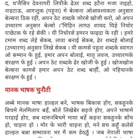
द, ध’जैसिन देवनागरी लिपीके ढेउर शब्द हटैना मजा नाइहो,
नाहटाऊ, आगन्तुक (पहुना) मे बेल्सना ओआवश्यकता अनुसार
बेल्सना ठिक रही, अपन ठेट शब्दके जोरसे खोजी करो, ओ अपन
उच्चारण अनुसार बेल्सो ।”मिहिन लागठ शायद यिहे निचोर
पाछेटक फे रहे सेकी । यी निचोरसे हमरन फाइदा फे रही । हमरे
टमाम शब्द लेहे सेकब, लावा बनाई सेकब, ढेर शब्दहे बोलाई
(उच्चारण) अनुसार लिखे सेकब । यी कामसे पहुना शब्दके स्वागत
ओ सम्मान फे हुई, हमार अपन बोलाई, मातृ लवज, उच्चारणके
संरक्षण फे हुई । अपन ठेट शब्दके ढेर खोजी फे हुई । खोजखोज
बेल्सना कामसे हमार अपन ठेट शब्द बार्ही, ओ पहिचानके
संरक्षण फे हुई ।
मानक भाषक चुनौती
अब्बे मानक भाषा हाल्हल बने, भाषक बिकास होए, सकहुनके
बिचमे मेलमिलाप बर्हे, बोले लिखेबेर सहजे होए, अपने भाषामे
परहाई होए, सब थारुनबिचमे माया बर्हे कहना सकहुनके सोंच
हो, चाहना हो । मोर फे भारी चाहना हो, मने सच कहुँ कलेसे
हाल्हल बन्ना सम्भावना भर मै कम डेख्ठुँ । जब नेपाली भाषा