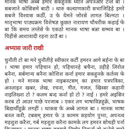
मानक भाषा अब्बे हमार सकहुनके ध्यान अपनओर टन्ले बा ।
सबजाने कोसिसमे बाटी । थारु कल्याणकारी सभाजिहिहे हमरे
सबजे विश्वास कर्ठी, उ फे येमने जोरसे लागल बिल्गटा ।
मातृभाषा पाठ्यक्रम विशेषज्ञ कुछत नारायण चौधरीक कहाई फे
बा कि समय लग्लेसे फे एकठो मानक भाषा बन्ना सम्भव बा ।
यिहीसे आशावादी रहना ठाउँ बा ।
अभ्यास जारी राखी
चुनौती टो बा मने चुनौतीहे स्वीकार कर्टी हमरन आगे बर्हना फे बा
। भाषा हमार पहिचान हो, पहिचानहे बचैना, उहीहे लिरोल
बनैना, सर्बमान्य बनैना कोशिश कर्ना हमार सकहुनके कर्तव्य फे
हो । मने मानक भाषा नाइबनटसम् का हमार पत्रपत्रिका,
अनलाइन खबर, लेख, रचना, गीत, गजल, खिस्सा कहानी
नाइलिख्ना टो ? कलम बन्द कर्ना हो टो ? नाई । हमरे अइसिन
करब टो आउर पाछे परजाब । एकर लग भाषाविज्ञहुक्रे, भाषक
बिद्यार्थीहुक्रे लगहीं । थाकस फे अब्बे लागल बा । मानक भाषा
बनल करी, टबसम् हमार फे उ कामम सहयोग पुग्ना, अपनत्व
महशुश करैना, गर्ब महशुश करैना कामके लग हमरन सोचही पर्ना