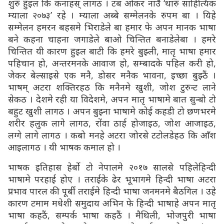
शुरु हुइल कि कनाहस् लागठ । टब ओकर नाउँ ‘थारु साहित्यिक
म्याला २०७३’ रहे । म्याला अब्बे सम्मेलनके रुपम बा । यिहे
सम्मेलन हमरन बहसमे भिराडेले बा हमार फे अपन मानक भाषा
बने कहना चाहना जगाडेले बाओ चिन्तित बनाडेलेबा । हमरे
चिन्तित यी कारण हुइल बाटी कि हमरे बुझ्ली, मातृ भाषा हमार
पहिचान हो, अन्तरमनके आवाज हो, सम्बादके पहिल करी हो,
जेकर बेल्साइसे एक मनै, डोसर मनैक भावना, इच्छा बुझ्ठैं ।
भाषम् अटरा शक्तिरहठ कि मनैनमे खुशी, जोश टुरुन्ट लाने
सेकठ । देशमे रही या विदेशमे, अपन मातृ भाषामे बात सुन्बो टो
बहुट खुशी लागठ । अपन बुझ्ना भाषामे कोई कहडी टो छणभरमे
शरीर हलुक लागे लागठ, रोंवा ठार्ह होजाइठ, जोश आजाइठ,
लग्गे लागे लागठ । कबो मनहे अटरा जोरसे टटोलडेहठ कि आँश
आइलागठ । यी भाषक कमाल हो ।
भाषक इतिहास हेर्बो टो नेपालमे २०१७ सालसे पहिलेहिन्दी
भाषामे परहाई होए । तराईके ढेर भूभागमे हिन्दी भाषा अटरा
प्रभाव पारल की पूर्बी तराईमे हिन्दी भाषा जनमनमे बैठगिल । उहे
कारण टमाम मधेशी समुदाय अभिन फे हिन्दी भाषाहे अपन मातृ
भाषा कहठैं, सम्पर्क भाषा कहठैं । मैथिली, भोजपुरी भाषा