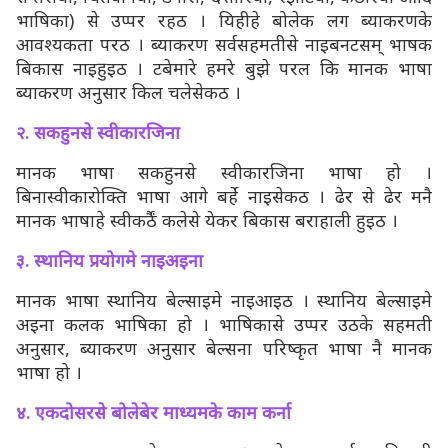
भाषिका) से उप्पर रहठ । यिहीहे बोलेक लग ब्याकरणके
आवश्यकता परठ । ब्याकरण सर्वसहमतीसे नाइबनटसम् भाषक
बिकास नाइहुइठ । टबेमारे हमरे बुझे परल कि मानक भाषा
ब्याकरण अनुसार किल चलेसेकठ ।
२. सकहुनसे स्वीकारजिना
मानक भाषा सकहुनसे स्वीकारजिना भाषा हो ।
बिनास्वीकारोक्ति भाषा आगे बर्हे नाइसेकठ । ढेर से ढेर मनै
मानक भाषाहे स्वीकर्ठैं कलेसे येकर बिकास बराहाली हुइठ ।
३. स्थानिय प्रयोगमे नाइअइना
मानक भाषा स्थानिय बेल्साइमे नाइआइठ । स्थानिय बेल्साइमे
अइना कलक भाषिका हो । भाषिकासे उप्पर उठके सहमती
अनुसार, ब्याकरण अनुसार बेल्सना परिष्कृत भाषा नै मानक
भाषा हो ।
४. एकदोसरसे बोलेबेर माध्यमके काम कर्ना