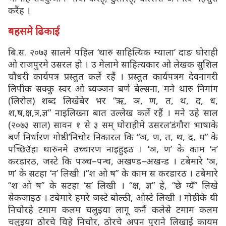
करैंह ।
बहसमे ढिकाई
बि.स. २०७३ सालमे पहिल ‘थारु साहित्यिक म्याला’ दाङ घोराही
ओ राजपुरमे उसरल हो । उ मेलामे साहित्यकार ओ लेखक सुशिल
चौधरी कार्यपत्र प्रस्तुत कर्ले रहैं । प्रस्तुत कार्यपत्रम देवनागरी
लिपीक सक्कु स्वर ओ ब्यञ्जन बर्ण बेल्सना, मने थारु निमांग
(लिरोल) शब्द लिखेबेर भर “ऋ, ञ, ण, त, थ, द, ध,
श,ष,क्ष,त्र,ज्ञ” नाइलिख्ना बात उल्लेख कर्ले रहैं । मने उहे साल
(२०७३ साल) सावन १ से ३ सम् घोराहीमे उसरल‘डंगौरा भाषाके
बर्ण निर्धारण गोष्ठी’निचोर निकारल कि “ञ, ण, त, थ, द, ध” के
पच्छिउँहा थारुनमे उच्चारण नाइहुइठ । ‘ञ, ण’ के काम ‘न’
करडारठ, जस्टे कि पञ्च–पन्च, अखण्ड–अखन्ड । टबेमारे ‘ञ,
ण’ के सटहा ‘न’ लिखी ।“श ओ ष” के काम स करडारठ । टबेमारे
“श ओ ष” के सटहा ‘स’ लिखी । “क्ष, ज्ञ” हे, “छे ग्यँ” लिखे
सेकजाइठ । टबेमारे हमरे जस्टे बोल्ठी, ओस्टे लिखी । गोष्ठीके यी
निचोरहे टमाम कलम चलुइया लागू कर्नै कलेसे टमाम कलम
चलुइया ठोरचे यिहे निचोर, ठोरचे अपन पुराने लिखाई कायम