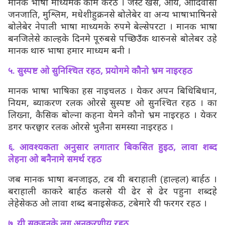
मानक भाषा माध्यमके काम करठ । जस्टे खस, आर्य, आदिवासी
जनजाति, मुश्लिम, मधेशीहुक्रनसे बोलेबेर वा अन्य भाषाभाषिनसे
बोलेबेर नेपाली भाषा माध्यमके रुपमे बेल्सेपरटा । मानक भाषा
बनजिलेसे काल्हके दिनमे पूरुबसे पच्छिउँक थारुनसे बोलेबर उहे
मानक थारु भाषा हमार माध्यम बनी ।
५. सुस्पष्ट ओ सुनिश्चित रहठ, प्रयोगमे कौनो भ्रम नाइरहठ
मानक भाषा भाषिका हस नाइचलठ । येकर अपन बिधिबिधान,
नियम, ब्याकरण रलक ओरसे सुस्पष्ट ओ सुनश्चित रहठ । का
लिख्ना, कैसिक बोल्ना कहना येमने कौनो भ्रम नाइरहठ । येकर
डगर फरछ्वार रलक ओरसे भुलैना समस्या नाइरहठ ।
६. आवश्यकता अनुसार लगातार बिकसित हुइठ, लावा शब्द
लेहना ओ बनैनामे समर्थ रहठ
जब मानक भाषा बनजाइठ, टब यी बराहाली (हाल्हल) बार्हठ ।
बराहाली काकरे बार्हठ कलसे यी ढेर से ढेर पहुना शब्दहे
लेहेसेकठ ओ लावा शब्द बनाइसेकठ, टबेमारे यी फरगर रहठ ।
७. यी सकहुनके लग अनुकरणीय रहठ