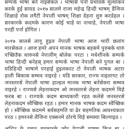
सम्पर्क भाषा बने नाइसेकल । भाषासे पर्ना प्रभावके मूल्यांकन
करके हुई सायड २०१७ सालमे राजा महेन्द्र हिन्दी भाषम् डैजिना
शिक्षाहे रोक लगैटी नेपाली भाषम् शिक्षा डेहना शुरु करडेहल ।
सरकारके कदमके कारण कोई चाहे या नाचाहे, नेपाली भाषा
परही पर्ना होगिल ।
२०१७ सालसे लागू हुइल नेपाली भाषा आज भारी छलांग
मारसेकल । आज हमरे अपन मानक भाषक बहसमे पुरुबके थारु
पच्छिउँक थारुनसे नेपालीम् बोलेक परटा । मधेशीनके सम्पर्क
भाषा हिन्दी बनेहस् हमार सम्पर्क भाषा नेपाली बने पुगल बा ।
यडिहिन्दी भाषामे परहाई हुइलकरट टो नेपाली भाषक अटरा
हाली बिकास सम्भव नाइरहे । यडि सरकार, राज्य नाइलागट तो
जनस्तरसे नेपाली भाषा हाल्हल मानक भाषा बनेसेक्ना सम्भव
नाइरहे । राज्यसे लेहनाकदम ओ जनस्तरसे लेहना कदममे यिहे
फरब बा । राज्यके कदम बाध्यकारी रहठ कलेसे जनस्तरसे
लेहनाकदम स्वैच्छिक रहठ । हमार मानक भाषक कदम स्वैच्छिक
हो । स्वैच्छिक कदममे सर्वसहमति वा ढेर सहमतिक आवश्यकता
परठ । हमरनसे लैजिना एक्सनमे ठोरचे यिहे समस्या बिल्गाइठ ।
अभिन फे हमार सरकारके जोर नेपाली भाषम् किल बा ।