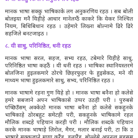
मानक भाषा सक्कु भाषिकाके लग अनुकरणिय रहठ । सब बोली
बोलइया मनै यिहीहे आधार मानेलग्ठैं काकरे कि येकर निश्चित
नियम, बिधिबिधान रहठ । उहेमारे लिख्ना बोल्नामे ढिरे ढिरे
सहजिले बनटजाइठ ।
८. यी साधु, परिनिष्ठित, धनी रहठ
मानक भाषा सरल, सहज, सभ्य रहठ, टबेमारे यिहीहे साधु,
परिनिष्ठित भाषा कहठैं । यी धनी रहठ । भाषिका स्थानियस्तरमे
बोलजिना हुइलकमारे ठोरचे छिहरफुहर फे हुइसेकठ, मने यी
माध्यम भाषा हुइलकमारे साधु, सभ्य, परिनिष्ठित रहठ ।
मानक भाषामे रहना गुण यिहे हो । मानक भाषा बनैना हो कलेसे
हमरे सबजाने अपन भाषिकासे उप्पर उठही परी । पुरुबसे
पच्छिउँसम् अक्केठो मानक भाषा बनैना हो कलेसे सकहुनके
भाषिकाहे ठोरबहुट समेटही परी, सकहुनके भाषिकामे रहल
मौलिक शब्दहे पहिचान करही परी । मौलिक शब्दके पहिचान
करके मानक भाषाहे लिरोल, मैगर, मलार बनाई परी, टा कि उ
भाषाहे सक्कुजाने माया करैंह्, डुलारैंह्, बोल्लेसे अपनत्व महसुस