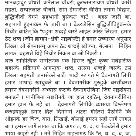
मानबहादुर चौधरी, कनैलाल चौधरी, कुछतनारायण चौधरी, कारी
महतो, सम्पतलाल चौधरी, सोम डेमनरौरा जैसिन तमाम विद्वान,
बुद्धिजीवी येमने सहभागी हुसेकल बाटैं । बहस जारी बा,
सहभागी हुइनाक्रम फे जारी बा । ढेउरजैसिन बुद्धिजीविहुक्रनके
निचोर बाटिन् कि “पहुना शब्दहे जस्टे आइल ओस्टे लिख्ना, हमार
ठेट शब्द (जौन ब्राम्हन÷क्षेत्री नाइबोल्ठैं) हे हमार उच्चारण अनुसार
लिख्ना ओ सेक्नासम् अपन ठेट शब्दहे खोज्ना, बेल्सना । मिहिन
लागठ, बहससे यिहे निचोर निक्रल बा ओ निकरी ।
थारु साहित्यिक सम्मेलनके एक हिरगर खुँटा कृष्ण सर्बहारीफे
बहसके प्रक्रियामे आगन्तुक शब्द, तत्सम शब्दहे जसके टस
लिख्ना सहमती जनासेक्ले बाटैं। भादौ २२ गते मै ‘देवनागरी लिपी
हमार भाषाहे खाचुक्ले बा । देवनागरीक गुरुहुक्रे बरसौंबरस
हमरन देवनागरीमे अभ्यास कराके देवनागरीबिना जिए नाइसेक्ना
बनाडर्नैं । पानीबिना मछरीनके जा हाल रहठिन्, देवनागरीबिना
हमार हाल फे उहे बा । देवनागरी लिपीके ब्याख्या विश्लेषण
करुइयाहुक्रे हमार दिल दिमागमे अटरा गँहिरसे पैंठगिनैं कि
ओइनके हर चिज, बात, लिखाई, बोलाई हमरन सही लागे लागल
बा । हमरन लागे लागल बा कि अगर त, थ, द, ध फेंकडेलेसे हमार
भाषा अपुरो रही । मने मिहिन नाइलागठ कि “त, थ, द, ध, ञ,