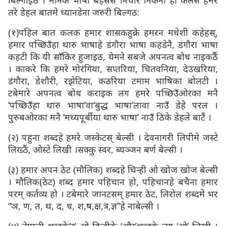
बिल्गाइठ । मानक भाषा बहससे निचोर निकर्ना हो कलेसे हमरे
तरे डेहल बातमे ध्यानडेना जरुरी बिल्गठ:
(१)पहिल बात कलक हमार शासकहुक्रे हमरन मधेशी कहेहस्,
हमार पच्छिउँहा थारु भाषाहे डंगौरा भाषा कहडेनै, डंगौरा भाषा
कहटी कि यी साँकिर हुजाइठ, येमने सबजे अपनत्व बोध नाइकर्ठैं
। काकरे कि हमरे मोरंगिया, सप्तरिया, चितवनिया, देउखरिया,
डंगौरा, डेशौरी, रझेटिया, कठरिया टमाम भाषिका बोलटी ।
टबेमारे अपनत्व बोध कराइक लग हमरे पच्छिउँओरका मनै
‘पच्छिउँहा थारु भाषा’वा‘बुद्ध भाषा’लावा नाउँ डेहे परल ।
पुरुबओरका मनै ‘मध्यपूर्बीया थारु भाषा’ नाउँ ठिके डेहले बाटैं ।
(२) पहुना शब्दहे हमरे जस्केटस् बेल्सी । देवनागरी लिपीमे जस्टे
लिख्ठैं, ओस्टे लिखी ।सक्कु स्वर, ब्यञ्जन बर्ण बेल्सी ।
(३) हमार अपन ठेट (मौलिक) शब्दहे चिन्ही ओ खोज खोज बेल्सी
। मौलिक(ठेट) शब्द हमार पहिचान हो, पहिचानहे बचैना हमार
परम् कर्तव्य हो । टबेमारे जानटसम् हमार ठेट, लिरोल शब्दमे भर
“ञ, ण, त, थ, द, ध, श,ष,क्ष,त्र,ज्ञ”हे नाबेल्सी ।