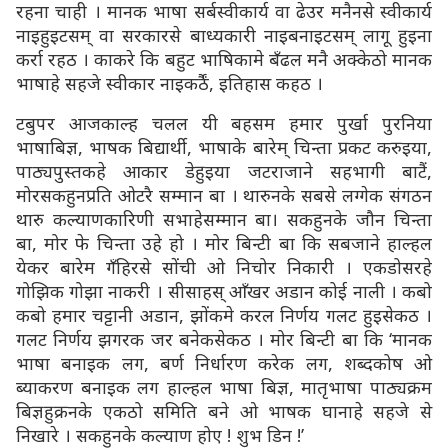
रहना चाही । मानक भाषा सर्बस्वीकार्य वा ढेउर मनैनसे स्वीकार्य
नाइहुइटसम् वा सरकारसे बाध्यकारी नाइबनाइटसम् लागू हुइना
कर्रा रहठ । काकरे कि बहुट भाषिकामे बँढल मनै अक्केठो मानक
भाषाहे सहजे स्वीकार नाइकर्ठैं, इतिहास कहठ ।
टबुपर आजकाल्ह चलल यी बहसम हमार पुर्खा पुरनिया
भाषाबिज्ञ, भाषक बिद्यार्थी, भाषाके बारेम् चिन्ता प्रकट करुइया,
पाठ्यपुस्तकहे आकार डेहुइया जटराजाने सहभागी बाटैं,
मोरसकहुनप्रति ओटरै सम्मान बा । थारुनके सबसे लग्गेक संगठन
थारु कल्याणकारिणी सभाहेसम्मान बा। सकहुनके जौन चिन्ता
बा, मोर फे चिन्ता उहे हो । मोर बिन्टी बा कि सबजाने हाल्हल
येकर बारेम गँहिरसे सोंची ओ निचोर निकारी । एकडोसरहे
गोझिक गोझा नाकरी । सीसाहस् आँखर अडान कोई नाली । कबो
कबो हमार चट्टानी अडान, झोंकमे करल निर्णय गलट हुइसेकठ ।
गलट निर्णय झगरक जर बनेकसेकठ । मोर बिन्टी बा कि ‘मानक
भाषा बनाइक लग, बर्ण निर्धारण करेक लग, शब्दकोष ओ
ब्याकरण बनाइक लग हाल्हल भाषा बिज्ञ, मातृभाषा पाठ्यक्रम
बिज्ञहुक्रनके एकठो समिति बने ओ भाषक घानाहे सहजे से
निखारे । सकहुनके कल्याण होए ! शुभ डिन !’