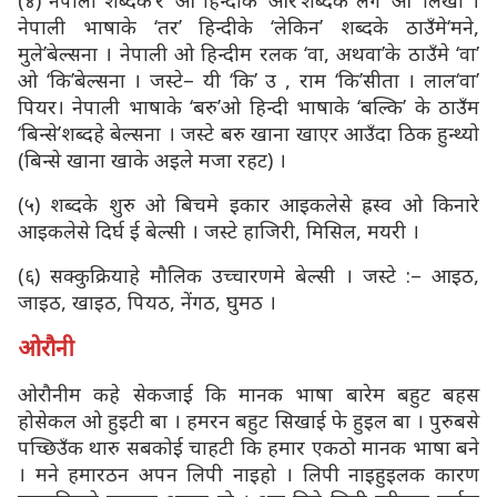
(४) नेपाली शब्दके‘र’ ओ हिन्दीके ‘और’शब्दके लग ‘ओ’ लिखी ।
नेपाली भाषाके ‘तर’ हिन्दीके ‘लेकिन’ शब्दके ठाउँमे‘मने,
मुले’बेल्सना । नेपाली ओ हिन्दीम रलक ‘वा, अथवा’के ठाउँमे ‘वा’
ओ ‘कि’बेल्सना । जस्टे– यी ‘कि’ उ , राम ‘कि’सीता । लाल‘वा’
पियर। नेपाली भाषाके ‘बरु’ओ हिन्दी भाषाके ‘बल्कि’ के ठाउँम
‘बिन्से’शब्दहे बेल्सना । जस्टे बरु खाना खाएर आउँदा ठिक हुन्थ्यो
(बिन्से खाना खाके अइले मजा रहट) ।
(५) शब्दके शुरु ओ बिचमे इकार आइकलेसे ह्रस्व ओ किनारे
आइकलेसे दिर्घ ई बेल्सी । जस्टे हाजिरी, मिसिल, मयरी ।
(६) सक्कुक्रियाहे मौलिक उच्चारणमे बेल्सी । जस्टे :– आइठ,
जाइठ, खाइठ, पियठ, नेंगठ, घुमठ ।
ओरौनी
ओरौनीम कहे सेकजाई कि मानक भाषा बारेम बहुट बहस
होसेकल ओ हुइटी बा । हमरन बहुट सिखाई फे हुइल बा । पुरुबसे
पच्छिउँक थारु सबकोई चाहटी कि हमार एकठो मानक भाषा बने
। मने हमारठन अपन लिपी नाइहो । लिपी नाइहुइलक कारण