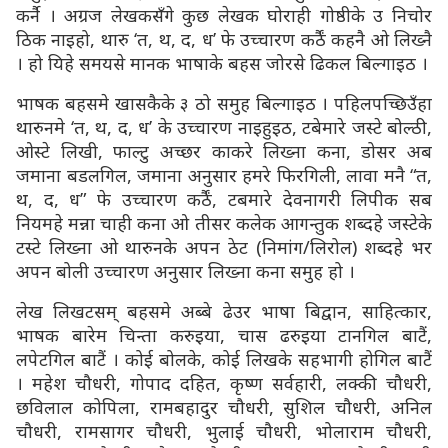
कर्नै । अग्रज लेखकसँगे कुछ लेखक घोराही गोष्ठीके उ निचोर
ठिक नाइहो, थारु ‘त, थ, द, ध’ फे उच्चारण कर्ठैं कहनै ओ लिख्नै
। हो यिहे समयसे मानक भाषाके बहस जोरसे ढिकल बिल्गाइठ ।
भाषक बहसमे खासकैके ३ ठो समुह बिल्गाइठ । पहिलपच्छिउँहा
थारुनमे ‘त, थ, द, ध’ के उच्चारण नाइहुइठ, टबेमारे जस्टे बोल्ठी,
ओस्टे लिखी, फाल्टु अच्छर काकरे लिख्ना कना, डोसर अब
जमाना बडलगिल, जमाना अनुसार हमरे फिरगिली, लावा मनै “त,
थ, द, ध” फे उच्चारण कर्ठैं, टबमारे देवनागरी लिपीक सब
नियमहे मन्ना चाही कना ओ तीसर कलेक आगन्तुक शब्दहे जस्टेके
टस्टे लिख्ना ओ थारुनके अपन ठेट (निमांग/लिरोल) शब्दहे भर
अपन बोली उच्चारण अनुसार लिख्ना कना समुह हो ।
लेख लिखटसम् बहसमे अब्बे ढेउर भाषा बिद्वान, साहित्कार,
भाषक बारेम चिन्ता करुइया, चास ढरुइया टानगिल बाटैं,
लपेटगिल बाटैं । कोई बोलके, कोई लिखके सहभागी होगिल बाटैं
। महेश चौधरी, गोपाद दहित, कृष्ण सर्वहारी, लक्की चौधरी,
छविलाल कोपिला, रामबहादुर चौधरी, सुशिल चौधरी, अनिल
चौधरी, रामसागर चौधरी, भुलाई चौधरी, भोलाराम चौधरी,