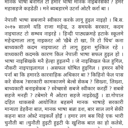
मानक भाषा बनगिल टो हमार भाषा मानक नाइबनेसेकी ? हमरे
महासहजे कहडेठी । मने ब्यबहारमे उटर्ना ओटरै कर्रा बा ।
नेपाली भाषा सबजाने स्वीकार करके लागू हुइल नाइहो । बि.स.
२०१७ सालमे यडि राजा महेन्द्र, उ समयके सरकार, कदम
नाइचालट टो सम्भव नाइरहे । हिन्दी पाठ्यक्रमहे हटाके स्कूलमे
महेन्द्रमाला लागू नाइकरट ओ ‘खैबे टो खा, नि टो घिंच’ कना
बाध्यकारी कदम नाइचालट टो लागू हुइना मुश्किल रहे ।
वाध्यकारी कदमके कारण किल नेपाली भाषा सफल हुइल हो ।
भाषा नाइसिखके मनै हेल्हा हुइलग्नै । जे नाइसिखल फेल हुगिल,
नौकरी नाइपाइलागल । असफल घोषित हुइगिल । हमरन सोंचे
पर्ना बा कि हमारठे कारवाहिक अधिकार बा ? किहिनो फेल पास
करे सेकब ?सरकारी कामकाजमे बेल्से सेकब ? सिख्ना, लिख्ना,
बाध्यकारी बनाइसेकब ? स्वेच्छासे सबजे स्वीकार करहीं ? सबसे
सहजे मनही ? टबेमारे मै ओटरा सहजे नाइडेख्ठुँ । डा.गोपाल
दहित थाकससे आयोजित बहसमे मानक भाषाहे सरकारी
मान्यता डेहवैना बात, मानक भाषा बन्ना डश, बार साल लागे सेकी
कहना बात ओस्टे नाइकर्ले होइँ । हमार लग बस यिहे एक भारी
चुनौती बा ।चुनौती हुइटी हुइटी फे खुशिक बात का हो कलेसे,