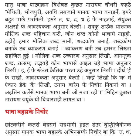
मातृ भाषा पाठ्यक्रम बिशेषज्ञ कुछत नारायण चौधरी कहठैं
“मैथिली, भोजपुरी, अवधि सबजाने मानक भाषा बनाडर्नै, हमरे
बहुट पाछे परगिली, हमरे त, थ, द, ध हे फे नाहटाई, संयुक्त
अक्षरहे फे आवश्यकता अनुसार बेल्सी । सक्कु ठाउँक थारुनके
मौलिक शब्द पहिचान करी, जौन शब्द कौनो भाषामे नाइहो,
उहीहे हमार मौलिक शब्द मानी, शब्दकोष बनाई, शब्दकोष
बनाके टब ब्याकरण बनाई । ब्याकरण बनी टब हमरन लिख्ना
सहजिल हुई । मौलिक शब्द उच्चारण अनुसार लिखी, आगन्तुक
शब्द, तत्सम, तद्भवहे कौन भाषासे आइल उहे भाषा अनुसार
लिखी । इ, ई फे स्टे«स कैसिक परटा उहे अनुसार लिखी । दीर्घ ‘ई’
फे राखी, आवश्यकता अनुसार बेल्सी । ‘कई’ लिखी कि ‘क’ मे
ऐकार डैके ‘कै’ लिखी, टमाम बारेम फे निचोर निकर्ना बा ।
अइसिन कर्लेसे मानक भाषा बनी ओ मजा रही ।” मिहिन कुछत
नारायण ज्यूके यी बिचारसही लागल बा ।
भाषा बहसके निचोर
छोटकरीमे कलसे बहसमे सहभागी हुइल ढेउर बुद्धिजिवीनके
अनुसार मानक भाषा बहसके अभिनसम्के निचोर बा कि “त, थ,