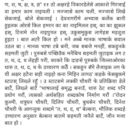
ण, श, ष, क्ष, त्र, ज्ञ” ११ ठो अक्षरहे निकारडेलेसे आकाशे गिरजाई
वा हमार काम नाइचली । मज्जासे काम चली, मज्जासे लिखे
सेकजाई, बोले सेकजाई । देवनागरीमे अभ्यास कर्लेक बानी
हुइलक ओरसे किल हमरन का का नाइमिलल हस्, का का झुकल
हस्, टिनामे नोन नाइपुगल हस्, उकुसमुकुस लागेहस महशुश
हुइटा । बात अटरै किल हो । मने अब्बे मानक भाषाके सवाल
उठल बा । मानक भाषा टबे बनी, जब सबजे मनहीं, सकहुनके
सहमती जुटी । पुरुबसे पच्छिउँक मनैबिच सहमती जुटाइक लग ट
त, थ, द, ध लेहही परी, काकरे कि दाङसे पूरुबके जिल्लाओरका
थारु त, थ, द, ध फे उच्चारण कर्ठैं । सकहुन सँगे लैजाइक लग फे
यी अक्षर हटैना सही नाइहो कना मिहिन लागठ’ कहके फेसबुकमे
स्टाटस् लिख्ले रहुँ । उ स्टाटसमे लक्की चौधरी फे प्रतिक्रिया डेले
बाटैं, लिख्ले बाटैं “भाषालाई समृद्ध बनाउँ, थारु ठेट शब्द पनि
प्रयोग गरौं, त्यसको अर्थसहित शब्दकोष निर्माण गरौं ।”रोदन
कुश्मी, शत्रुघन चौधरी, दिलिप चौधरी, बुधसेन चौधरी, दिनेश
चौधरी फे आगन्तुक शब्दमे “त, थ, द, ध” बेल्सना, मौलिक शब्दहे
उच्चारण अनुसार बेल्सना बातमे सहमती जनैले बाटैं, जौन मजा
बात हो ।