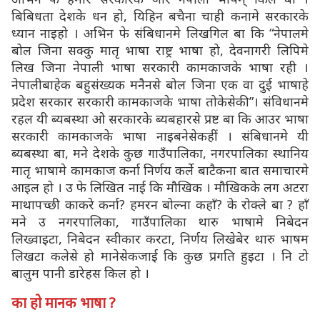
बिबिधता देशके धन हो, यिहिन बचैना चाही कनामे सरकारके
ध्यान नाइहो । अभिन फे संबिधानमे लिखगिल बा कि “नेपालमे
बोल जिना सक्कु मातृ भाषा राष्ट्र भाषा हो, देवनागरी लिपिमे
लिख जिना नेपाली भाषा सरकारी कामकाजके भाषा रही ।
नेपालीबाहेक बहुसंख्यक मनैनसे बोल जिना एक वा दुई भाषाहे
प्रदेश सरकार सरकारी कामकाजके भाषा तोकेसेकी”। संविधानमे
रहल यी ब्यबस्था ओ सरकारके ब्यबहारसे प्रष्ट बा कि आउर भाषा
सरकारी कामकाजके भाषा नाइबनेसेकहीं । संबिधानमे यी
ब्यबस्था बा, मने देशके कुछ गाउँपालिका, नगरपालिका स्थानिय
मातृ भाषामे कामकाज कर्ना निर्णय कर्ले बाटैकना बात समाचारमे
आइल हो । उ फे लिखित नाई कि मौखिक । मौखिकके लग अटरा
माथापच्छी काकरे कर्ना? हमरन बोल्ना कहाँ? के रोक्ले बा ? हाँ
मने उ नगरपालिका, गाउँपालिका थारु भाषामे निबेदन
लिख्वाइटा, निबेदन स्वीकार करटा, निर्णय लिखेबेर थारु भाषम
लिखटा कलेसे हो मानेसेकजाई कि कुछ प्रगति हुइटा । नि टो
बालुम पानी डारेहस किल हो ।
का हो मानक भाषा ?