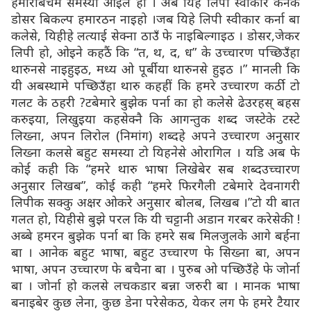
हमारबिचमे समस्या आइल हो । अब यिहे लिपी स्वीकार कर्नक
डोसर बिकल्प हमारठन नाइहो ।जब यिहे लिपी स्वीकार कर्ना बा
कलेसे, यिहीहे लत्याई सेक्ना ठाउँ फे नाइबिल्गाइठ । डोसर,जेकर
लिपी हो, ओइने कहठैं कि “त, थ, द, ध” के उच्चारण पच्छिउँहा
थारुनसे नाइहुइठ, मध्य ओ पूर्बीया थारुनसे हुइठ ।” मानली कि
यी अबस्थामे पच्छिउँहा थारु कहहीं कि हमरे उच्चारण कर्ठी टो
गलट के ठहरी ?टबेमारे बुझेक पर्ना का हो कलेसे ढेउरहस् बहस
करुइया, लिखुइया कहसेक्नै कि आगन्तुक शब्द जस्टेके टस्टे
लिख्ना, अपन लिरोल (निमांग) शब्दहे अपने उच्चारण अनुसार
लिख्ना कलसे बहुट समस्या टो यिहनेसे ओरागिल । यडि अब फे
कोई कही कि “हमरे थारु भाषा लिखेबेर सब शब्दउच्चारण
अनुसार लिखब”, कोई कही “हमरे फिरगैली टबेमारे देवनागरी
लिपीक सक्कु अक्षर ओकरे अनुसार बोलब, लिखब ।”टो यी बात
गलत हो, यिहीसे बुझे परल कि यी चट्टानी अडान गरबर करेसेकी !
अब्बे हमरन बुझेक पर्ना बा कि हमरे सब मिलजुलके आगे बर्हना
बा । आनेक बहुट भाषा, बहुट उच्चारण फे सिख्ना बा, अपन
भाषा, अपन उच्चारण फे बचैना बा । पुरुब ओ पच्छिउँहे फे जोर्ना
बा । जोर्ना हो कलसे लचकडार बन्ना जरुरी बा । मानक भाषा
बनाइबेर कुछ लेना, कुछ डेना परेसेकठ, येकर लग फे हमरे टैयार