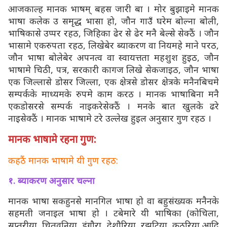
आजकाल्ह मानक भाषम् बहस जारी बा । मोर बुझाइमे मानक
भाषा कलेक उ समृद्ध भासा हो, जौन गाउँ घरेम बोल्ना बोली,
भाषिकासे उप्पर रहठ, जिहिका ढेर से ढेर मनै बेल्से सेक्ठैं । जौन
भासामे एकरुपता रहठ, लिखेबेर ब्याकरण वा नियमहे माने परठ,
जौन भाषा बोलेबेर अपनत्व वा स्वायत्तता महशुश हुइठ, जौन
भाषामे चिठी, पत्र, सरकारी कागज लिखे सेकजाइठ, जौन भाषा
एक जिल्लासे डोसर जिल्ला, एक क्षेत्रसे डोसर क्षेत्रके मनैनबिचमे
सम्पर्कके माध्यमके रुपमे काम करठ । मानक भाषाबिना मनै
एकडोसरसे सम्पर्क नाइकरेसेक्ठैं । मनके बात खुलके ढरे
नाइसेक्ठैं । मानक भाषामे टरे उल्लेख हुइल अनुसार गुण रहठ ।
मानक भाषामे रहना गुण:
कहठैं मानक भाषामे यी गुण रहठ:
१. ब्याकरण अनुसार चल्ना
मानक भाषा सकहुनसे मानगिल भाषा हो वा बहुसंख्यक मनैनके
सहमती जनाइल भाषा हो । टबेमारे यी भाषिका (कोचिला,
सप्तरीया, चितवनिया, डंगौरा, देशौरिया, रझटिया, कठरिया आदि