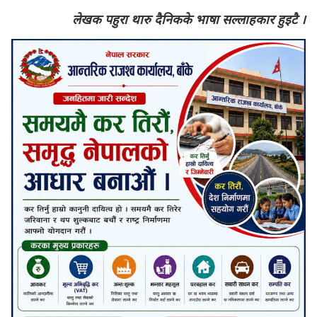
लेखक पहुरा थारु दैनिकके भाषा सल्लाहकार हुइटै ।