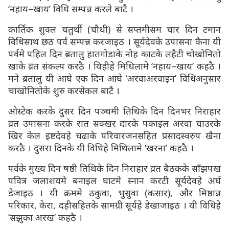
‘नहाय–खाय’ विधि सम्पन्न करले बाटै ।
कार्तिक शुक्ल चतुर्थी (चौथी) से सप्तमीसम चार दिन टमान
विधिसाथ छठ पर्व सम्पन्न करजाइठ । सूर्यदेवके उपासना कैना यी
पर्वमे पहिल दिन ब्रतालु हातगोडाके नोह काटके लहैटी चोखोनितो
खाके व्रत संकल्प करठै । यिहीहे मिथिलामे ‘नहाय–खाय’ कहठै ।
मने ब्रतालु यी आघे एक दिन आघे ‘अरवाअरवाइन’ विधिअनुसार
चाखोनितोके शुरु करसेकल बाटै ।
ओस्टेक करके दुसर दिन पञ्चमी तिथिके दिन दिनभर निराहार
व्रत उपासना करके रात सक्खर दारके पकाइल अरवा चाउरके
खिर केल इष्टदेवहे चढाके परिवारजनसहित प्रसादस्वरुप खैना
करठै । दुसरा दिनके यी विधिहे मिथिलामे ‘खरना’ कहठै ।
पर्वके मुख्य दिन षष्ठी तिथिके दिन निराहार व्रत बैठकके साँझपख
पवित्र जलाशयमे बनाइल घाटमे स्नान करटी सूर्यदेवहे अर्घ
डेजाइठ । यी क्रममे ठकुवा, भुसुवा (कसार), और मिष्ठान्न
परिकार, केरा, दहीसहितके सामग्री सूर्यहे डेखाजाइठ । यी विधिहे
‘सझुका अरख’ कहठै ।