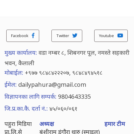
Facebook
Twitter
Youtube
मुख्य कार्यालय:
वडा नम्बर ८, शिबनगर पूल, नमस्ते सहकारी
भवन, कैलाली
मोबाईल:
+९७७ ९८४८४२२२०७, ९८४८४९४५१८
ईमेल:
dailypahura@gmail.com
विज्ञापनका लागि सम्पर्क:
9804643335
जि.प्र.का.कै. दर्ता नं.:
४५/०६०/०६१
पहुरा मिडिया
अध्यक्ष
हमार टीम
प्रा.लि.से
बंशीराम डंगौरा थारु (स्माइल)