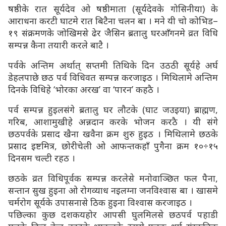
षष्ठीके रात सूर्यदेव ओ षष्ठीमाता (सूर्यदेवके गोसिनीया) के
आराधना करटी घाटमे रात बिटैना चलन बा । मने यी चो कोभिड–
१९ संक्रमणके जोखिमसे ढेर जैसिन ब्रतालु घरआँगनमे व्रत विधि
सम्पन्न कैना तयारी करले बाटै ।
पर्वके अन्तिम अर्थात् सप्तमी तिथिके दिन उठठी सूर्यहे अर्घ
डेहलपाछे छठ पर्व विधिवत सम्पन्न करजाइठ । मिथिलामे अन्तिम
दिनके विधिहे ‘भोरका अरख’ वा ‘पारन’ कहठै ।
पर्व सम्पन्न हुइलसंगे ब्रतालु घर लौटके (घाट जउइया) ब्राह्मण,
गरिब, आशामुखीहे अन्नदान करके भोजन करठै । यी संगे
छठपर्वके प्रसाद खैना खवैना क्रम शुरु हुइठ । मिथिलामे छठके
प्रसाद इष्टमित्र, छोरीचेली ओ आफन्तकहाँ पुगैना क्रम १०÷१५
दिनसम चल्टी रहठ ।
छठके व्रत विधिपूर्वक सम्पन्न करलेसे मनोवाञ्छित फल पैना,
सन्तान सुख हुइना ओ रोगव्याध नइलग्ना जनविश्वास बा । खासमे
चर्मरोग सूर्यके उपासनासे ठिक हुइना विश्वास करजाइठ ।
पछिल्का कुछ दशकयहोर आपसी घुलमिलसे छठपर्व पहाडी