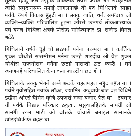
मूलके हिन्दू केल नइहुके भाकलके रुपमे फरक धर्म संस्कृतिक
जाति समुदायसेफे मनाई लागलपाछे यी पर्व मिथिलाके साझा
पर्वके रुपमे विकास हुइटी बा । सक्कु जाति, धर्म, सम्प्रदाय ओ
व्यक्ति–व्यक्ति परिचालित हुइना ओरसे छठपर्व लोकआस्थाके
पर्व बनल मिथिला क्षेत्रके प्रसिद्ध साहित्यकार डा. राजेन्द्र विमल
बटैठै ।
मिथिलामे वर्षके दुई चो छठपर्व मनैना परम्परा बा । कार्तिक
शुक्ल चौथीसे सप्तमीसम मनैना छठहे शारदीय ओ चैत शुक्ल
चौथीसे सप्तमीसम मनैना छठहे वासन्ती छठ कहठै । मने
जनजनहे परिचालित कैना कना शारदीय छठ हो ।
मिथिलाके सक्कु भेगमे अब्बे छठके चहलपहल बहुट बह्रल बा ।
पर्वमे गुवोसहित गन्नाके लाँक्रा, ज्यामिर, अदुवाके बोट व्रत विधिमे
डेखैना ओरसे यैसिन कृषि उपजसे मजा बजार पैले बा । टबमारे
यी पर्वके मिष्ठान्न परिकार ठकुवा, भुसुवासहितके सामग्री ओ
सामग्री रख्न माटी ओ बाँसके चोयासे बनाइल सामानके
खरिदबिक्रीफे बह्रल बा ।