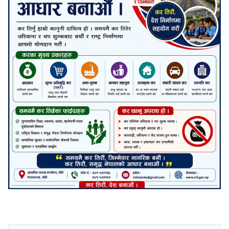
जनाअवजको टिप्पणीहरू