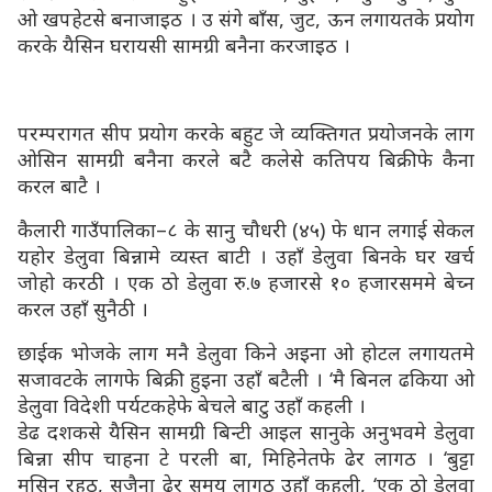
ओ खपहेटसे बनाजाइठ । उ संगे बाँस, जुट, ऊन लगायतके प्रयोग
करके यैसिन घरायसी सामग्री बनैना करजाइठ ।
परम्परागत सीप प्रयोग करके बहुट जे व्यक्तिगत प्रयोजनके लाग
ओसिन सामग्री बनैना करले बटै कलेसे कतिपय बिक्रीफे कैना
करल बाटै ।
कैलारी गाउँपालिका–८ के सानु चौधरी (४५) फे धान लगाई सेकल
यहोर डेलुवा बिन्नामे व्यस्त बाटी । उहाँ डेलुवा बिनके घर खर्च
जोहो करठी । एक ठो डेलुवा रु.७ हजारसे १० हजारसममे बेच्न
करल उहाँ सुनैठी ।
छाईक भोजके लाग मनै डेलुवा किने अइना ओ होटल लगायतमे
सजावटके लागफे बिक्री हुइना उहाँ बटैली । ‘मै बिनल ढकिया ओ
डेलुवा विदेशी पर्यटकहेफे बेचले बाटु उहाँ कहली ।
डेढ दशकसे यैसिन सामग्री बिन्टी आइल सानुके अनुभवमे डेलुवा
बिन्ना सीप चाहना टे परली बा, मिहिनेतफे ढेर लागठ । ‘बुट्टा
मसिन रहठ, सजैना ढेर समय लागठ उहाँ कहली, ‘एक ठो डेलुवा