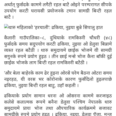
अर्थात् फुर्सदके काममे लगैटी रहल बाटै ओइने परम्परागत सीपके
उपयोग करटी घरायसी प्रयोजनके टमान सामग्री बिन्टी रहल
बाटै ।
कैलारी गाउँपालिका–८, दुधियाके रामकिस्नी चौधरी (४८)
फुर्सदके समय सदुपयोग करटी ढकिया, नुइया ओ डेलुवा बिन्नामे
व्यस्त रहल बटैठी । थारु समुदायमे छाईक भोजमे यी सामग्री
सगुनके रुपमे प्रयोग हुइठ । तीन छाई मन्से भोज कैना बाँकी दुई
छाईक भोजके लाग बिन्टी रहल रामकिस्नी बटैठी ।
‘और बेला बाहेरके काम ढेर हुइना ओरसे घरेम बैठना ओटरा समय
नइरहठ, यी वरस भर कोरोनाके कारण फुर्सदिलो हुइलपाछे
ढकिया, नुइया बिन्टी रहल बाटु, उहाँ कहली ।
ढकियाके प्रयोग सामान धरना ओ ओसरना काममे करजाइठ
कलेसे कलात्मक रूपमे बनैना डेलुवा पश्चिम नेपालके थारु
समुदायमे प्रायः भोज तथा औपचारिक कार्यक्रममे सजावट
सामग्रीके रुपमे प्रयोग हुइठ । ढकिया, नुइया, डेलुवा पुँजा, मुन्ज