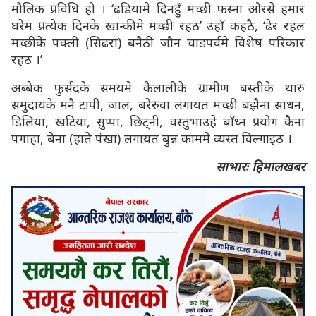
मौलिक प्रविधि हो । ‘ढडियामे दिनहुँ मच्छी फस्ना ओरसे हमार
घरेम प्रत्येक दिनके खान्कीमे मच्छी रहठ’ उहाँ कहठै, ‘ढेर रहल
मच्छीके पक्ली (सिढरा) बनैठी जौन चाडपर्वमे विशेष परिकार
रहठ ।’
अब्बेक फुर्सदके समयमे कैलालीके ग्रामीण बस्तीके थारु
समुदायके मनै टापी, जाल, बरेरुवा लगायत मच्छी बझैना साधन,
डिलिया, खटिया, सुप्पा, छिट्नी, वस्तुभाउहे बाँध्न प्रयोग कैना
पगाहा, बेना (हाते पंखा) लगायत बुन्न काममे व्यस्त विल्गाइठ ।
साभारः हिमालखबर