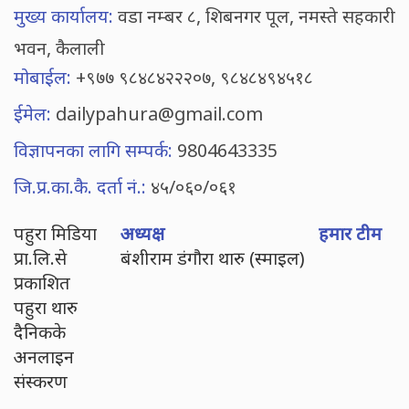
मुख्य कार्यालय:
वडा नम्बर ८, शिबनगर पूल, नमस्ते सहकारी
भवन, कैलाली
मोबाईल:
+९७७ ९८४८४२२२०७, ९८४८४९४५१८
ईमेल:
dailypahura@gmail.com
विज्ञापनका लागि सम्पर्क:
9804643335
जि.प्र.का.कै. दर्ता नं.:
४५/०६०/०६१
पहुरा मिडिया
अध्यक्ष
हमार टीम
प्रा.लि.से
बंशीराम डंगौरा थारु (स्माइल)
प्रकाशित
पहुरा थारु
दैनिकके
अनलाइन
संस्करण