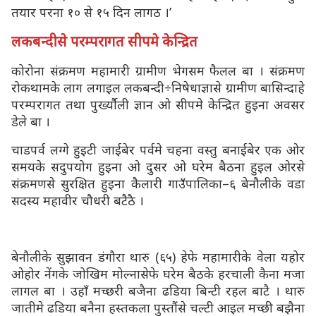
तयार परना १० से १५ दिन लागठ ।’
लकबन्दीसे परम्परागत सीपमे केन्द्रित
कोरोना संक्रमण महामारी ग्रामीण भेगसम फैलल बा । संक्रमण
रोकथामके लाग लगाइल लकबन्दी÷निषेधाज्ञासे ग्रामीण बासिन्दाहे
परम्परागत तथा पुर्ख्यौली ज्ञान ओ सीपमे केन्द्रित हुइना अवसर
डेले बा ।
चाडपर्व लग्गे हुइटी जाईबेर पर्वमे चहना वस्तु बनाईबेर एक ओर
समयके सदुपयोग हुइना ओ दुसर ओ घरेम बैठना हुइल ओरसे
संक्रमणसे सुरक्षित हुइना कैलारी गाउँपालिका–६ बेनौलीके वडा
सदस्य महावीर चौधरी बटैठै ।
बेनौलीके सुझावन डंगौरा थारु (६५) हेफे महामारीके वेला यहोर
ओहोर नेंगके जोखिम मोल्नासेफे घरेम बैठके हरचाली कैना मजा
लागल बा । उहाँ मच्छरी बजैना ढडिया बिन्टी रहल बाटै । थारु
जातीमे ढडिया बनैना हस्तकला पुस्तौंसे चल्टी आइल मच्छी बझैना