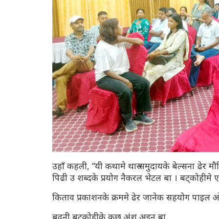
उहाँ कहली, “यी कथामे थारु समुदायके बेल्सना ढेर मौल
पिढी उ शब्दके प्रयोग नैकरल भेटल बा । बट्कोहीमे 
किताव प्रकाशनके क्रममे ढेर जानेक सहयोग पाइल ओर
बुढनी बट्कोहीके कुछ अंश अइन बा,