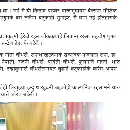
 बा । मने मै यी किताव पह्रेबेर थारु समुदायसे बेल्सना मौलिक
ञानगुनके रुपमे लेजैना बट्कोही सुनाइट, मैे यम्ने उहे इतिहासके
िउलाकुश्मी हेरैटी रहल लोककथाहे जिवान्त रख्ना सहयोग पुगल
सन्देश डेहलफे बटैलैं ।
क गीता चौधरी, रानाथारु डटकमके सम्पादक नन्दलाल राना, डा.
ेपाली, रजनी चौधरी, पार्वती चौधरी, फुलमति महतो, थारु
री, रेखाकुमारी चौधरीलगायत बुढनी बट्कोहीके बारेमे आपन
ी लिखुइया इन्दु थारु बुढनी बट्कोही काल्पनिक रहल मने थारु
कथासे जोरल बटैली ।