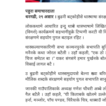
पहुरा समाचारदाता
धनगढी, २९ असार ।
बुढनी बट्कोहीसे थारु भाषा संरक
लोककथामे आधारित इन्दु थारुसे थारु भाषामे लिखि
(विमर्श) कार्यक्रममे सहभागीहुक्रे टिप्पणी करटी य
संरक्षणमे सहयोग पुगल बटाइल रहिट ।
थारु कल्याणकारिणी सभा कञ्चनपुरके सभापति सुनि
मनैनके कथा जोरल बटैली । उहाँ कहली, “एक ठो 
चिज समेटल बा ।” यकर संगसंगे हमार पुर्खनके बोल
विस्राई लागल बटै ।
उ बुढनी बट्कोहीमे थारु समुदायसे बेल्ना रुख्वा ब
मौलिक शब्दके संरक्षणमे सहयोग पुगल सभापति सानु
जानकी गाउँपालिकाके अध्यक्ष गणेश चौधरी अब्बे 
गैल बटैलै । उहाँ कहलै, “यी किताबके खोलमे उल्लेख
हर्ना, मञ्जोर, पाँच पण्डव, चिरैयाके चित्र, थारु न