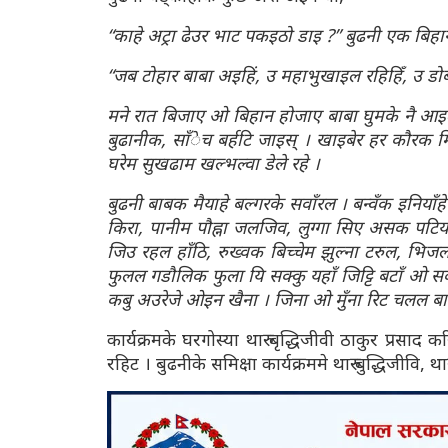
“काहे अट्रा ढेउर भाट पकइठो डाइ ?” बुढनी एक बिहा
“जब टोहार बाबा अइहिं, उ महाभुखाइल रहिहिँ, उ डोब
मने रात बिजाए ओ बिहान होजाए बाबा घुमके नै आइल
बुढानीक, साँेच बर्हटि जाइस् । खाइबेर हर कौरक 
घरेम सुखढाम खल्भल्वा डेले रहे ।
बुढनी बाबक मैयाहे बल्गरके सवाँरल । बन्वँक इनियाँह
किरा, पानीम पौह्ना जलजिव, लुग्गा सिए असक पटि
जिउ रहल हाँठि, रुख्वक बिच्चेम झुल्ना टरुल, भिज
फुलल गडौलिक फुला यि सक्कु यहाँ जिट्टि बटाँ ओ सक
कबु अउरेजे ओइन खैना । जिना ओ मुँना रिट चलल बा
कार्यक्रमके घरगोस्या थारु बृद्धिजीवी ठाकुर प्रसा
रहिट । बुढनीके समिक्षा कार्यक्रममे थारु बुद्धिजीवि, थ