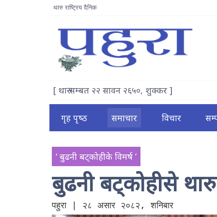
थारु राष्ट्रिय दैनिक
[ थारु सम्बत २२ सावन २६५०, शुक्कर ]
गृह पृष्‍ठ
समाचार
विचार
सम
‘ बुढनी बट्कोहीके विमर्ष ’
बुढनी बट्कोहीसे थार
पहुरा | २८ असार २०८२, शनिबार