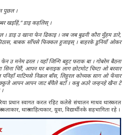
न पुछल ।
्बर खइहिं,” डाइ कहलिस् ।
 । डाइ उ खाना फेन ढिकाइ । जब जब बुढनी कौरा मुँहम डारे,
मिठास, बाबक सोँचसे फिक्कल हुजाइस् । बाहरके डुनियाँ ओकर
े फेन उ मनेम ढरल । यहाँ जिन्गि बहुट फराक बा । गोबरेम बैठना
या सिना चिरैं, आपन घर बनाइक लाग छोटमोट चिम्टा ओ बरवार
ल पनिहाँ माटिमसे निक्रल बाँस, लिहुरल कोच्यक साग ओ फेंचार
्कुजे आपन आपन जाट बँचैले बटाँ । कबु अउरे जन्हनहे खैना टे
 ।
द करिया प्रधान स्वागत करल रहिट कलेसे संचालन माधव थारु करल
ारु कलाकार, थारु साहित्यकार, यूवा, विद्यार्थीनके सहभागिता रहे ।