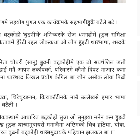
्षणमे सहयोग पुगल एक कार्यक्रमके सहभागीहुक्रे बटैले बटै ।
त बट्कोही ‘बुढनी’के शनिच्चरके रोज धनगढीमे हुइल समिक्षा
ी किताबमे हेरैटी रहल लोककथा ओ लोप हुइटी थारु भाषा, शब्दके
ता चौधरी (सानु) बुढनी बट्कोहीमे एक ठो सघर्षशिल जन्नी
डाई मनै आपन लर्कापर्का, परिवारमे कौनो विपट नाआए कना
्ना थारु शब्द लिखल प्रयोग कैगिल बा जौन अब्बेक लौवा पिढी
रिख्वा, चिरैचुरङगन, किराकाँटीनके नाउँ उल्लेखसे हमार भाषा
 बटैली ।
लोककथामे आधारित बट्कोही सुन्ना ओ सुनुइया मनैन कम हुइटी
 हुइल थारु समुदायसे मनाजैना अष्टिमकी चित्र हठिया, घोरुवा,
ाउँ जोरल बुढनी बट्कोही थारु समुदायके पहिचान झलकल बा ।”