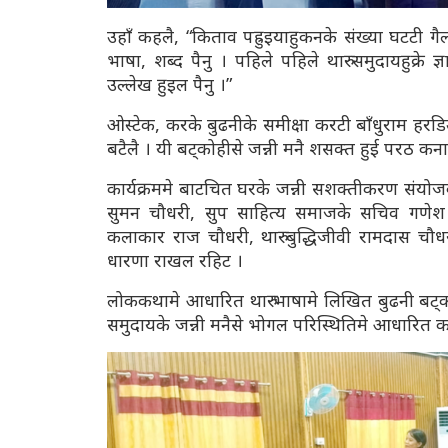
उहाँ कहलै, “किताव पह्रुइयाहुकनके संख्या घटटी गैल
भाषा, शब्द पैनु । पहिले पहिले थारु समुदायहुक्रे ज्
उल्लेख हुइल पैनु ।”
ओस्टेक, करके बुढनीके समीक्षा करटी बाँधुराम हरड
बटैलै । यी बट्कोहीसे जन्नी मनै शसक्त हुई परठ कना 
कार्यक्रममे बाटचित घरके जन्नी सशक्तीकरण संयोज
सुमन चौधरी, सुप साहित्य समाजके सचिव गणेश न
कलाकार राज चौधरी, थारु बुद्धिजीवी रामदास चौध
धारणा राखल रहिट ।
लोककथामे आधारित थारु भाषामे लिखित बुढनी बट्कोह
समुदायके जन्नी मनैसे भोगल परिस्थितिमे आधारित 