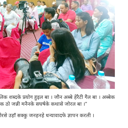
िक शब्दके प्रयोग हुइल बा । जौन अब्बे हेरैटी गैल बा । अब्बेक
एक ठो जन्नी मनैनके सघर्षके कथासे जोरल बा ।”
से उहाँ सक्कु जनहनहे धन्यावादफे ज्ञापन करली ।