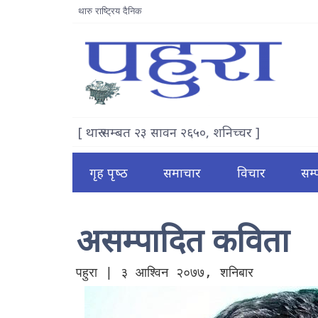
थारु राष्ट्रिय दैनिक
[ थारु सम्बत २३ सावन २६५०, शनिच्चर ]
गृह पृष्‍ठ
समाचार
विचार
सम
असम्पादित कविता
पहुरा | ३ आश्विन २०७७, शनिबार