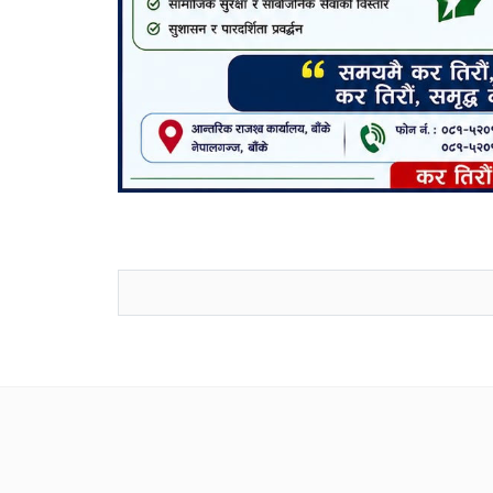
जनाअवजको टिप्पणीहरू