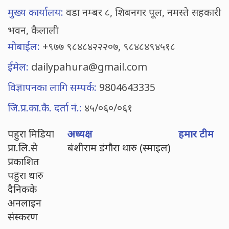
मुख्य कार्यालय:
वडा नम्बर ८, शिबनगर पूल, नमस्ते सहकारी
भवन, कैलाली
मोबाईल:
+९७७ ९८४८४२२२०७, ९८४८४९४५१८
ईमेल:
dailypahura@gmail.com
विज्ञापनका लागि सम्पर्क:
9804643335
जि.प्र.का.कै. दर्ता नं.:
४५/०६०/०६१
पहुरा मिडिया
अध्यक्ष
हमार टीम
प्रा.लि.से
बंशीराम डंगौरा थारु (स्माइल)
प्रकाशित
पहुरा थारु
दैनिकके
अनलाइन
संस्करण