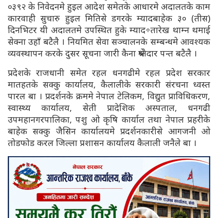
०३९२ के निवेदनमे हुइल आदेश समेतके आधारमे अदालतके काम
कारवाही सुचारु हुइल मितिसे डगरके म्यादबाहेक ३० (तीस)
दिनभिटर यी अदालतमे उपस्थित हुके म्याद÷तारेख थाम्न थमाई
सेक्ना उहाँ बटैलै । नियमित सेवा सञ्चालनके सम्बन्धमे आवश्यक
व्यवस्थापन करके दुसर सूचना जारी कैना श्रेष्तेदार पन्त बटैलै ।
प्रदेशके राजधानी समेत रहल धनगढीमे रहल प्रदेश सरकार
मातहतके सक्कु कार्यालय, कैलालीके सरकारी संरचना ध्वस्त
पारल बा । प्रदर्शनके क्रममे नेपाल टेलिकम, विद्युत प्राविधिकरण,
स्वास्थ्य कार्यालय, सेती प्रादेशिक अस्पताल, धनगढी
उपमहानगरपालिका, पशु ओ कृषि कार्याल तथा नेपाल प्रहरीके
बाहेक सक्कु जैसिन कार्यालयमे प्रदर्शनकारीसे आगजनी ओ
तोडफोड करल जिल्ला प्रशासन कार्यालय कैलाली जनैले बा ।