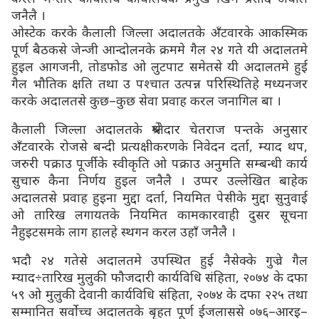
जनैलै ।
ओस्टेक करके कैलाली जिल्ला अदालतके अँटवारके आकस्मिक
पूर्ण बैठकसे जेन्जी आन्दोलनके क्रममे गैल २४ गते यी अदालतमे
हुइल आगजनी, तोडफोड ओ लुटपाट समेतसे यी अदालतमे हुई
गैल भौतिक क्षति तथा उ पश्चात उत्पन्न परिस्थितिहे मध्यनजर
करके अदालतसे कुछ–कुछ सेवा प्रवाह करल जनागिल बा ।
कैलाली जिल्ला अदालतके श्रेष्तेदार चेतराज पन्तके अनुसार
अँटवारके रोजसे बन्दी प्रत्यक्षीकरणके निवेदन दर्ता, म्याद थप,
जरुरी पक्राउ पूर्जीके स्वीकृति ओ पक्राउ अनुमति सम्बन्धी कार्य
सुचारु कैना निर्णय हुइल जनैलै । उप्पर उल्लेखित बाहेक
अदालतसे प्रवाह हुइना मुद्दा दर्ता, नियमित पेसीके मुद्दा सुनुवाई
ओ तारिख लगायतके नियमित कामकारवाही दुसर सूचना
नैहुइटसमके लाग हालहे स्थगन करल उहाँ जनैलै ।
भदौ २४ गतेसे अदालतमे उपस्थित हुई नैसेक्के गुज्रे गैल
म्याद÷तारिख मुलुकी फौजदारी कार्यविधि संहिता, २०७४ के दफा
५९ ओ मुलुकी देवानी कार्यविधि संहिता, २०७४ के दफा २२५ तथा
सम्मानित सर्वोच्च अदालतके बृहत पूर्ण ईजलाससे ०७६–आरइ–