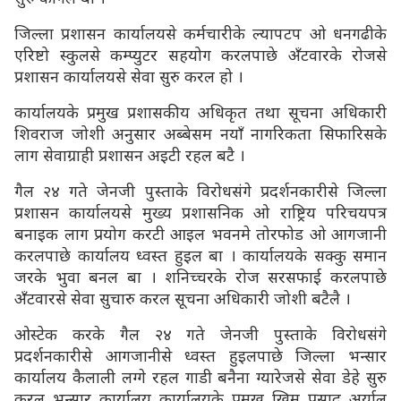
जिल्ला प्रशासन कार्यालयसे कर्मचारीके ल्यापटप ओ धनगढीके
एरिष्टो स्कुलसे कम्प्युटर सहयोग करलपाछे अँटवारके रोजसे
प्रशासन कार्यालयसे सेवा सुरु करल हो ।
कार्यालयके प्रमुख प्रशासकीय अधिकृत तथा सूचना अधिकारी
शिवराज जोशी अनुसार अब्बेसम नयाँ नागरिकता सिफारिसके
लाग सेवाग्राही प्रशासन अइटी रहल बटै ।
गैल २४ गते जेनजी पुस्ताके विरोधसंगे प्रदर्शनकारीसे जिल्ला
प्रशासन कार्यालयसे मुख्य प्रशासनिक ओ राष्ट्रिय परिचयपत्र
बनाइक लाग प्रयोग करटी आइल भवनमे तोरफोड ओ आगजानी
करलपाछे कार्यालय ध्वस्त हुइल बा । कार्यालयके सक्कु समान
जरके भुवा बनल बा । शनिच्चरके रोज सरसफाई करलपाछे
अँटवारसे सेवा सुचारु करल सूचना अधिकारी जोशी बटैलै ।
ओस्टेक करके गैल २४ गते जेनजी पुस्ताके विरोधसंगे
प्रदर्शनकारीसे आगजानीसे ध्वस्त हुइलपाछे जिल्ला भन्सार
कार्यालय कैलाली लग्गे रहल गाडी बनैना ग्यारेजसे सेवा डेहे सुरु
करल भन्सार कार्यालय कार्यालयके प्रमुख खिम प्रसाद अर्याल