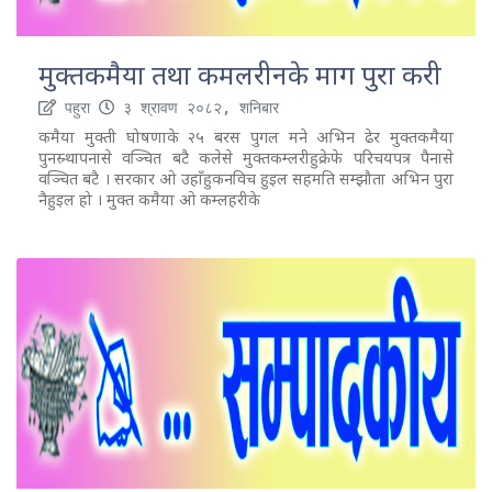
मुक्तकमैया तथा कमलरीनके माग पुरा करी
पहुरा
३ श्रावण २०८२, शनिबार
कमैया मुक्ती घोषणाके २५ बरस पुगल मने अभिन ढेर मुक्तकमैया
पुनस्र्थापनासे वञ्चित बटै कलेसे मुक्तकम्लरीहुक्रेफे परिचयपत्र पैनासे
वञ्चित बटै । सरकार ओ उहाँहुकनविच हुइल सहमति सम्झौता अभिन पुरा
नैहुइल हो । मुक्त कमैया ओ कम्लहरीके