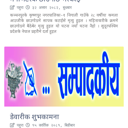
पहुरा
३२ असार २०८२, बुधबार
कञ्चनपुरके कृष्णपुर नगरपालिका–१ निगाली गाउँके २८ वर्षीया कमला
आउजीके छाउगोठमे सापक कटाईसे मृत्यु हुइल । महिनावारीके क्रममे
छाउगोठमे बैठेबेर मृत्यु हुइल यो घटना नयाँ घटना नैहो । सुदूरपश्चिम
प्रदेशके नेपाल प्रहरीमे दर्ता हुइल
डेवारीक शुभकामना
पहुरा
१५ कार्तिक २०८१, बिहीबार