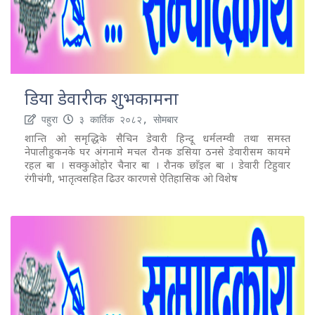
डिया डेवारीक शुभकामना
पहुरा
३ कार्तिक २०८२, सोमबार
शान्ति ओ समृद्धिके सैचिन डेवारी हिन्दू धर्मलम्वी तथा समस्त
नेपालीहुकनके घर अंगनामे मचल रौनक डसिया ठनसे डेवारीसम कायमे
रहल बा । सक्कुओहोर चैनार बा । रौनक छाँइल बा । डेवारी टिहुवार
रंगीचंगी, भातृत्वसहित ढिउर कारणसे ऐतिहासिक ओ विशेष