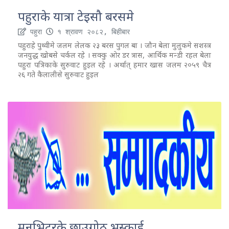
पहुराके यात्रा टेइसौ बरसमे
पहुरा
१ श्रावण २०८२, बिहीबार
पहुराहे पुथ्वीमे जलम लेलक २३ बरस पुगल बा । जौन बेला मुलुकमे सशस्त्र
जनयुद्ध खोबसे चर्कल रहे । सक्कु ओर डर त्रास, आर्थिक मन्डी रहल बेला
पहुरा पत्रिकाके सुरुवाट हुइल रहे । अर्थात् हमार खास जलम २०५९ चैत्र
२६ गते कैलालीसे सुरुवाट हुइल
मनभिटरके छाउगोठ भस्काई