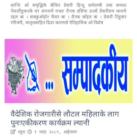
शान्ति ओ समृद्धिके सैचिन डेवारी हिन्दू धर्मलम्वी तथा समस्त
नेपालीहुकनके घर अंगनामे मचल रौनक डसिया ठनसे डेवारीसम कायमे
रहल बा । सक्कुओहोर चैनार बा । रौनक छाँइल बा । डेवारी टिहुवार
रंगीचंगी, भातृत्वसहित ढिउर कारणसे ऐतिहासिक ओ विशेष
वैदेशिक रोजगारीसे लौटल महिलाके लाग
पुनःएकीकरण कार्यक्रम ल्यानी
पहुरा
९ भाद्र २०८१, आईतवार