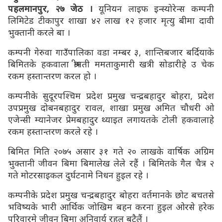
पहलमानपुर, २७ जेठ ।
यूनियन लाइफ इन्स्योरेन्स कम्पनी
लिमिटेड टीकापुर शाखा ४२ लाख १२ हजार मृत्यु बीमा दावी
भुक्तानी करले बा ।
कम्पनी गेरुवा गाउँपालिका वडा नम्बर ३, शान्तिबजार बर्दियाके
बिमितके हकवाला श्रीमती ममताकुमारी खत्री सोडारीहे उ चेक
रकम हस्तान्तरण करल हो ।
कम्पनीके सुदूरपश्चिम प्रदेश प्रमुख चन्द्रबहादुर बोहरा, प्रदेश
उपप्रमुख दोबनबहादुर रावल, शाखा प्रमुख अमित चौधरी ओ
एजेन्सी म्यानेजर प्रेमबहादुर थ्याइत लगायतके टोली हकवालाहे
रकम हस्तान्तरण करले रहे ।
बिमित मिति २०७५ असार ३१ गते २० लाखके वार्षिक अग्रिम
भुक्तानी जीवन बिमा बिमालेख लेले रहैं । बिमितके गैल चैत्र २
गते मोटरसाइकल दुर्घटनामे निधन हुइल रहे ।
कम्पनीके प्रदेश प्रमुख चन्द्रबहादुर बोहरा वर्तमानके छोट बचतसे
भविष्यके भारी आर्थिक जोखिम बहन करना हुइल ओरसे हरेक
परिवारमे जीवन बिमा अनिवार्य रहल बटैलैं ।