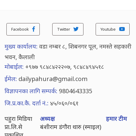
Facebook
Twitter
Youtube
मुख्य कार्यालय:
वडा नम्बर ८, शिबनगर पूल, नमस्ते सहकारी
भवन, कैलाली
मोबाईल:
+९७७ ९८४८४२२२०७, ९८४८४९४५१८
ईमेल:
dailypahura@gmail.com
विज्ञापनका लागि सम्पर्क:
9804643335
जि.प्र.का.कै. दर्ता नं.:
४५/०६०/०६१
पहुरा मिडिया
अध्यक्ष
हमार टीम
प्रा.लि.से
बंशीराम डंगौरा थारु (स्माइल)
प्रकाशित