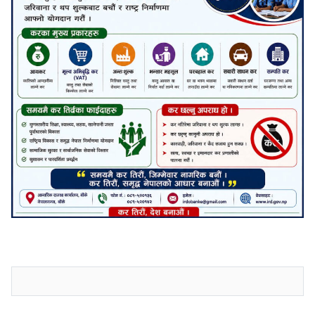
जनाअवजको टिप्पणीहरू