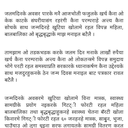
जलमदिनके अवसर पारके मनै आजभोली फजुलके खर्च कैना ओ
केक काटके संघरीयासंग रहरंगी कैना परम्पराहे अन्त्य कैना
सोचके साथ जन्मदिनहे खुटिया खोलामे रहल विपन्न महिला,
बालबालिका ओ बृद्धबृद्धाके माझ मनाइल बटैलै ।
तामझाम ओ तडकभडक करके जलम दिन मनाके लाखौं रुपैया
खर्च कैना परम्पराके अन्त्य कैना ओ लोकतन्त्रमे विपन्न समुदाय
भोगे परटी रहल समस्याप्रति सरकारके ध्यानाकर्षण कैना उद्देश्यके
साथ मजदुरहुकनके ठेन जन्म दिवस मनाइल बाट पत्रकार रावल
बटैलै ।
जन्मदिनके अवसरमे खुटिया खोलामे विना मास्क, स्वास्थ्य
सामग्रीके प्रयोग नइकरके गिटट्ी फोरटी रहल महिला
बालबालिका तथा बृद्धबृद्धाहुकनहे स्वास्थ्य चेतना बँरटी खोला
किनारमे गिगट्ी फोरटी रहल ६० जनहनहे मास्क, साबृुन, भुजा,
चाउँचाउ ओ लुगा धुइना सरफ लगायतके सामग्री वितरण करल