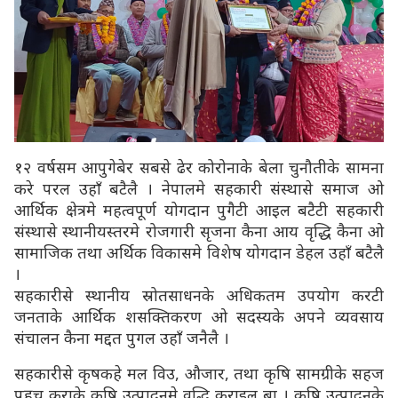
१२ वर्षसम आपुगेबेर सबसे ढेर कोरोनाके बेला चुनौतीके सामना
करे परल उहाँ बटैलै । नेपालमे सहकारी संस्थासे समाज ओ
आर्थिक क्षेत्रमे महत्वपूर्ण योगदान पुगैटी आइल बटैटी सहकारी
संस्थासे स्थानीयस्तरमे रोजगारी सृजना कैना आय वृद्धि कैना ओ
सामाजिक तथा अर्थिक विकासमे विशेष योगदान डेहल उहाँ बटैलै
।
सहकारीसे स्थानीय स्रोतसाधनके अधिकतम उपयोग करटी
जनताके आर्थिक शसक्तिकरण ओ सदस्यके अपने व्यवसाय
संचालन कैना मद्दत पुगल उहाँ जनैलै ।
सहकारीसे कृषकहे मल विउ, औजार, तथा कृषि सामग्रीके सहज
पहुच कराके कृषि उत्पादनमे वृद्धि कराइल बा । कृषि उत्पादनके