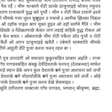
 पुजा करना बाट सुनलपाछे भीम दंगीशरण राजाहे बचैना वचन
गैल रहैं । भीम भान्सामे रोटी डारके दाजुभाइहे भोजन् ज्युनार
रण राजाकामे युद्ध करे पुग्लैं । भीम १ रोटी किल टावामे ढरले
 ओ भीमके गजा जुध्न सुरु हुइल उ गजासे ३ आगीक झिल्का निक्रल
ओ उहाँक पाइल श्राप मूक्त हुइल ओ उहाँ स्वर्गमे गैलि । भीम
नैडेख्के उ नैडेखलपाछे केकर लाग लडाई कहिके युद्ध रोकल ओ
ान फेन बचल । ओकरपाछे भीम रोटी पकैना ठाँउ पुग्लै उ रोटी
कैलैं ओ अपन दाजुभाइहे खवैलैं । टबेमारे थारु जाति भीमके
गीमे आहुती डेटि पुजा करना चलन् रहल बा ।
रानी पुत्र उपरदंगी ओ वफादार कुकुरसहित दरबार अइलि । राजा
 पाण्डवसहित सक्कु देवीदेवताके घनपत् (देशबन्ध्या) मार्फत
ाहे स्थान डेके अपन कुल देवताके रुपमे पुजा आराधना करे लग्लैं
ेवताके रुपमे घोडाघोडीके रुपमे पुजा आराधना करे लग्लैं । ओहे
के देवताके रुपमे पुजा करल डेखे सेक्जाइठ ।
ुति दंगीशरण थारु राजा पाँच पाण्डव, भगवान् श्रीकृष्ण, ब्रह्मा,