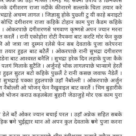
् करे आके ओ उहाँ मार्फत भिमहे भेटे सेक्ना उपाय उ छिमेकीसे
च मानके दंगीशरण राजा नदीके कीनारमे सल्लाके चिता तयार करे
द्राहे अचम्म लागल । जिज्ञासु होके पुछ्ली टु यी काहे बनाइटो
सोच्टि दंगीशरण राजा कहिके टोहान काम पुरा कैडम कहिके
ं । ओकरपाछे दंगीशरणसे भगवाण कृष्णसे अपन ज्यान मरना
त करलैं । रानी एकोहोरा रोटी नैपक्ना बाट करटि मोर फेन कुछ
लि ओ जत्रा जा दुस्मन रलेसे फेन सब देवताके पूजा करेपरना
 तयार हुइल बाट बटैलैं । ओकरपाछे रानी सुभद्रा दंगीशरण
डेना बाट आश्वस्त बनैलि । सुभद्रा हरेक दिन लहाके पुजा कैके
गं मिलाके सुटैलि । अर्जुनहे भोक लागलपाछे भान्सामे हेरलैं
 हुइल सुटल बटो कहिके पुछ्लैं टे रानी कसछ जवाफ नैडेलैं ।
सुभद्राहे पक्का हुइलपाछे उहाँ नैबोल्ली । ओकरपाछे अर्जुन
ग नैबोल्ली ओ भोजन् फेन नैखुवाइल बाट करलैं । भिम बुहारीके
बा ओ भोजन कराउ कहलबेला बुहारी जेठाजुहे मोर एक काम पुरा
ी डेले बटैं ओकर ज्यान बचाई परल । उहाँ अप्नेक सहित सबके
िक रुपमे भुईह्यार थान ओ अपन कुल देवताके रुपमे पुजा करना