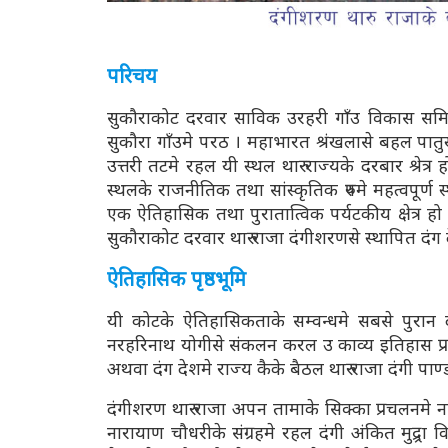
परिचय
सुकौराकोट दरवार साविक उरहरी गाँउ विकास समि
सुकौरा गाँउमे परठ । महाभारत श्रंखलासे बहल पातु
उत्तरी तटमे रहल यी स्थल थारु राज्यके दरबार श्रेत्
स्थलके राजनीतिक तथा सांस्कृतिक रुपमे महत्वपूर्
एक ऐतिहासिक तथा पुरातात्विक पर्यटकीय क्षेत्र 
सुकौराकोट दरवार थारु राजा दंगीशरणसे स्थापित द
ऐतिहासिक पृष्ठभूमि
यी कोटके ऐतिहासिकताके सम्वन्धमे सबसे पुरान द
नरहरिनाथ योगीसे संकलन करल उ काव्य इतिहास प्रकाश
अथवा दंग देशमे राज्य कैके बैठल थारु राजा दंगी प
दंगीशरण थारु राजा अपन तामाके सिक्का प्रचलनमे 
नारायाण चौधरीके संग्रहमे रहल दंगी अंकित मुद्र्