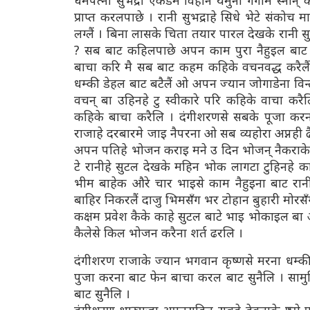
धर्मपत्नी सुभद्रा एकडम विहान यमुना गंगामे स्नान
प्राप्त करलपाछे । रानी सुभद्राहे सिधे भेटे संको
लग्लैं । बिना लासके चिता तयार पारल देखके रानी सुभ
? सब बाट कहिलपाछे अपन काम पुरा नैहुइल बाट 
बाचा करि मै सब बाट कहम कहिके वचनवद्ध करैलै
धम्की डेहल बाट बटैलैं ओ अपन ज्यान जोगाडेना विन्
वचन् बा उहिनहे टु स्वीकारे परि कहिके वाचा करै
कहिके बाचा करैलि । दंगीशरणसे सबके पूजा करना
राजाहे दरबारमे जाइ नैपरना ओ सब व्यहोरा अप्नही ढै
अपन पतिहे भोजन कराइ मने उ दिन भोजन् नैकराके पल
टे रानीहे सुटल देखके महिन भोक लागटा टुहिनहे का
भीम बाहेक औरे चार भाइसे काम नैहुइना बाट रानी 
बाहिर निकरलैं दाजु भिमसँग भर टोहान बुहारी मोरसँ
कक्षम प्रवेश कैके काहे सुटल बाटे भाइ भोकाइल 
कैलेसे किल भोजन करैना शर्त ढरलि ।
दंगीशरण राजाके ज्यान भगवान कृष्णसे मरना धम्क
पुजा करना बाट फेन बाचा करल बाट सुनैलि । सामुह
बाट सुनैलि ।