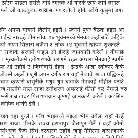
ोन ठाँउमे पाइला ढरलि ओहे रगतके ओ गोरके छाप लागे लागल ।
 मलै ओ काठकुवा, थारुवास, पथरतौली होके खोचे कुसुम) डगर
।
 अनन्त यात्रामे विलीन् हुइलैं । स्वर्गमे पुणः बैठक हुइल ओ
ा ईन्द्र नारद्हे तीन लोक १४ भुवनमध्ये मेनका कहाँ बटि कहिके
दजी अपन सितारा बजैना ३ लोक १४ भुवनमे खोज्न शुरु करलैं ।
ण राजाके सरणमे पाइल ओ ईन्द्रहे जानकारी करैलैं । यीपाछे
ं । मृत्यलोकमे दंगीशरणके सरणमे रहल अप्सरा मेनकाहे स्वर्गमे
ओ उहाँहे उ जिम्मेवारी डेहल । ईन्द्रके आज्ञा स्वीकार कैके
लोकमे अइलैं । शूरुमे अपन दंगीशरण वहाँ नैजाके छावा प्रद्धिग्नहे
गवान कृष्णसे बासुरीके मधुर धुन बजाके मेनकाहे मोहीत परटि
ज मस्तीमे मस्त राजा दंगीशरण अप्सराहे फीर्ता करे नैमन्लैं बरु
्धिग्नसे सब खबर पिताभगवान कृष्णहे जानकारी करैलैं । अइसिन
हिके धम्की डेलैं ।
व वहा पुग्लैं । पाँच भाइमध्ये मझ्ला भीम उबेला वहाँ नैरहैं
ीशरण राजा भीमके राज्य हसनापुर जैतापुर गैलैं । वहाँ कौनो
ोधपुच कैके सिधे दरबारमे उहाँहे जाइ नैमिल्ना बरु अर्जुनके