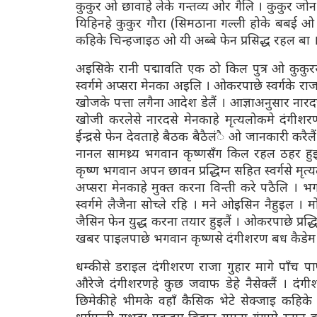
कुकुर ओ छावाहे लेके गन्तव्य ओर गैलि । कुकुर ज
यिहिनहे कुकुर गौरा (सिमठाना गल्ली होके बबई ओ
कहिके चिन्हजाइठ ओ यी अब्बे फेन प्रसिद्ध रहल बा 
अइसिके रानी पद्मावति एक ठो किल पुत्र ओ कुकुरसँग
स्वर्गमे अप्सरा मेनका अइलि । ओकरपाछे स्वर्गके राज
खोजके पत्ता लगैना आदेश डेलैं । आज्ञाअनुसार नार
खोजी करलेसे नारदसे मेनकाहे मृत्यलोकमे दंगीशर
ईन्द्रसे फेन देवताहे बैठक बैठैलंै ओ जानकारी करैलै
नानल सामथ्र्य भगवान कृष्णसँग किल रहल ठहर हुइल 
कृष्ण भगवान अपन छावन प्रद्धिग्न सहित स्वर्गसे मृत्य
अप्सरा मेनकाहे मुक्त करना विन्ती करे पठैलि । भ
स्वर्गमे लैजैना सोच्ले रहि । मने ओइसिन नैहुइल । मो
जैसिन फेन युद्ध करना तयार हुइलैं । ओकरपाछे प्रद
खबर पाइलपाछे भगवान कृष्णसे दंगीशरण बध कैडेम क
धम्कीसे डराइल दंगीशरण राजा गुहार मागे पाँच पाण्ड
औरेजे दंगीशरणहे कुछ जवाफ डेहे नैसेक्लैं । दंग
छिमेकीहे भीमके वहाँ कैसिक भेटे सेक्जाइ कहिके स