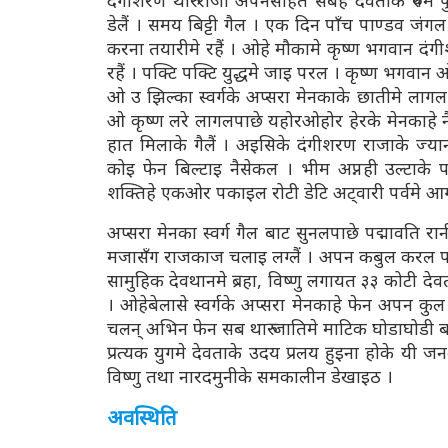
दंगीशरण थारु राजा अपनसहित सबहे देवताके रुपमे
डेलैं । समय बिट्टी गैल । एक दिन पाँच पाण्डव जंगल 
करना तयारीमे रहैं । ओहे मौकामे कृष्ण भगवान दंगीश
रहैं । पक्टि पक्टि युद्धमे जाइ परल । कृष्ण भगवान
ओ उ झिल्का स्वर्गके अप्सरा मेनकाके छातीमे लागल 
ओ कृष्ण लरे लागलपाछे यहोरओहोर हेरके मेनकाहे 
हात मिलाके गैलैं । अइसिके दंगीशरण राजाके ज्य
कोइ फेन बिल्टाइ नैसेकल । भीम अप्नही उल्टाके प
शक्तिहे एकओर पकाइल रोटी डेटि अट्वारी पर्वमे आ
अप्सरा मेनका स्वर्ग गैल बाट सुनलपाछे पद्मावति 
मजासँग राजकाज चलाइ लग्लैं । अपन कबुल करल पाँच
सामुहिक देवथानमे ब्रहा, विष्णु लगायत ३३ कोटी देवत
। ओहेबेलासे स्वर्गके अप्सरा मेनकाहे फेन अपन कुल द
चलन् अभिन फेन सब थारु जातिमे माटिक घोडाघोडी बना
प्रत्यक युगमे देवताके उदय प्रलय हुइना होके यी जनश्र
विष्णु तथा नारदमुनीके समकालीन डेखाइठ ।
अवस्थिति