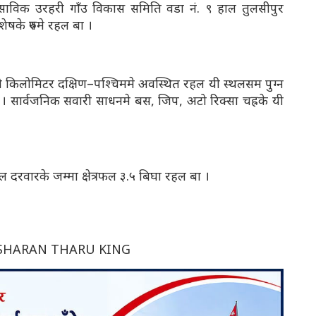
साविक उरहरी गाँउ विकास समिति वडा नं. ९ हाल तुलसीपुर
ेषके रुपमे रहल बा ।
 किलोमिटर दक्षिण–पश्चिममे अवस्थित रहल यी स्थलसम पुग्न
। सार्वजनिक सवारी साधनमे बस, जिप, अटो रिक्सा चह्रके यी
ाल दरवारके जम्मा क्षेत्रफल ३.५ बिघा रहल बा ।
SHARAN THARU KING