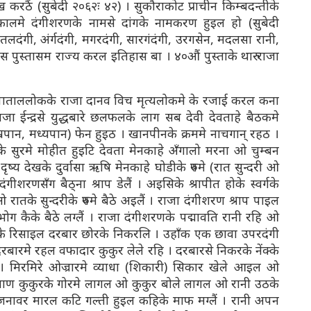
्लेख करठैं (सुबेदी २०६२ः ४२) । सुकौराकोट प्राचीन किम्बदन्तीके
यकालमे दंगीशरणके नामसे दांगके नामकरण हुइल हो (सुबेदी
तलदंगी, अंर्गदंगी, मगरदंगी, सारगंदंगी, उरगसेन, मदलसा रानी,
स पुस्तासम राज्य करल इतिहास बा । ४०औं पुस्ताके थारु राजा
र ओ पाताललोकके राजा दानव विच मृत्यलोकमे के रजाई करल कना
जा ईन्द्रसे युद्धबारे छलफलके लाग सब देवी देवताहे बैठकमे
्रपान, मध्यपान) फेन हुइठ । खानपीनके क्रममे नाचगान् रहठ ।
नसाके सुरमे मोहीत हुइटि देवता मेनकाहे अँगालो मरना ओ चुम्बन
्य देखके दुर्वासा ऋषि मेनकाहे घोडीके रुपमे (रात सुन्दरी ओ
दंगीशरणसँग बैठ्ना श्राप डेलैं । अइसिके श्रापीत होके स्वर्गके
ातके सुन्दरीके रुपमे बैठे अइलैं । राजा दंगीशरण श्राप पाइल
भोग कैके बैठे लग्लैं । राजा दंगीशरणके पद्मावति रानी रहि ओ
के रिसाइल दरबार छोरके निकरलि । उहाँक एक छावा उपरदंगी
रबारमे रहल वफादार कुकुर लेले रहि । दरबारसे निकरके नेंक्के
। मिरमिरे ओज्रारमे व्याधा (शिकारी) सिकार खेले आइल ओ
। बाण कुकुरके गोरमे लागल ओ कुकुर बोले लागल ओ रानी उठके
 जनावर मारल कटि गल्ती हुइल कहिके माफ मग्लैं । रानी अपन