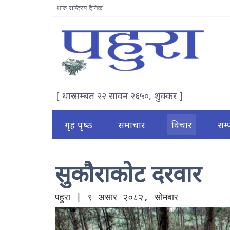
थारु राष्ट्रिय दैनिक
[ थारु सम्बत २२ सावन २६५०, शुक्कर ]
गृह पृष्‍ठ
समाचार
विचार
सम
सुकौराकोट दरवार
पहुरा | ९ असार २०८२, सोमबार