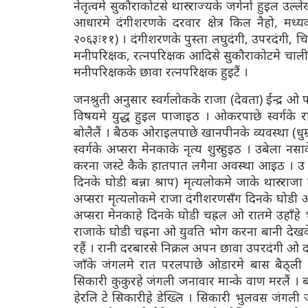
नेतृत्वमे सुकौराकोटसे थारु राज्यके जगेर्ना हुइल उल
आधारमे दंगीशरणके दरवार क्षेत्र किल नैहो, मध्
२०६३ः११) । दंगीशरणके पुस्ता लघुदंगी, उपरदंगी, चि
मनीपरिक्षक, रत्नपरिक्षक आदिसे सुकौराकोटमे चाली
मनीपरिक्षकके छावा रत्नपरिक्षक हुइटैं ।
जनश्रुती अनुसार स्वर्गलोकके राजा (देवता) ईन्द्
विषयमे युद्ध हुइल पाजाइठ । ओकरपाछे स्वर्गके रा
बोलैलैं । बैठक ओराइलपाछे खानपीनके व्यवस्था (धुम
स्वर्गके अप्सरा मेनकाके नृत्य शुरु हुइठ । उबेला 
करना जस्टे कैके हातपात लगैना अवस्था आइठ । उ दृष
दिनके घोडी बन्ना श्राप) मृत्यलोकमे जाके थारु राजा 
अप्सरा मृत्यलोकमे राजा दंगीशरणसँग दिनके घोडी ओ र
अप्सरा मेनकाहे दिनके घोडी चह्रल ओ रातमे उहाँहे 
राजाके घोडी चह्रना ओ युवति भोग करना बानी देख
रहैं । रानी दरबारसे निक्रल अपन छावा उपरदंगी ओ द
जाँके जंगलमे रात परलपाछे ओडारमे बास बैठ्ली 
सिकारी कुकुरहे जंगली जनावार मान्के वाण मरलैं 
हेरलि टे सिकारीहे डेख्लि । सिकारी भुलवस जंगली