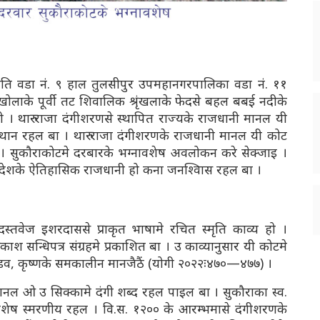
ति वडा नं. ९ हाल तुलसीपुर उपमहानगरपालिका वडा नं. ११
खोलाके पूर्वी तट शिवालिक श्रृंखलाके फेदसे बहल बबई नदीके
र हो । थारु राजा दंगीशरणसे स्थापित राज्यके राजधानी मानल यी
ण स्थान रहल बा । थारु राजा दंगीशरणके राजधानी मानल यी कोट
हो । सुकौराकोटमे दरबारके भग्नावशेष अवलोकन करे सेक्जाइ ।
ंग देशके ऐतिहासिक राजधानी हो कना जनश्विास रहल बा ।
स्तवेज इशरदाससे प्राकृत भाषामे रचित स्मृति काव्य हो ।
 सन्धिपत्र संग्रहमे प्रकाशित बा । उ काव्यानुसार यी कोटमे
ाण्डव, कृष्णके समकालीन मानजैठैं (योगी २०२२ः४७०—४७७) ।
नानल ओ उ सिक्कामे दंगी शब्द रहल पाइल बा । सुकौराका स्व.
रा विशेष स्मरणीय रहल । वि.स. १२०० के आरम्भमासे दंगीशरणके