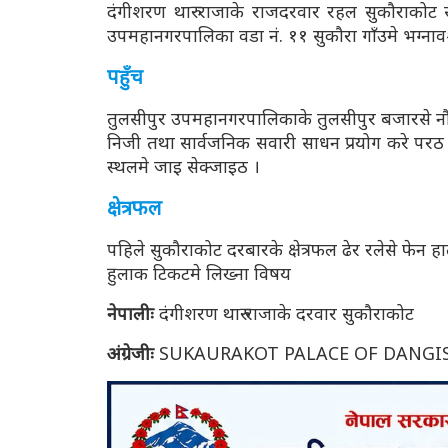
दंगीशरण थारु राजाके राजदरवार रहल सुकौराकोट 
उपमहानगरपालिका वडा नं. ११ सुकौरा गाँउमे भग्नावश
पहुँच
तुलसीपुर उपमहानगरपालिकाके तुलसीपुर बजारसे नौ
निजी तथा सार्वजनिक सवारी साधन प्रयोग करे परठ 
स्थलमे जाइ सेक्जाइठ ।
क्षेत्रफल
पहिले सुकौराकोट दरबारके क्षेत्रफल ढेर रलेसे फेन ह
हुलाक टिकटमे लिख्ना विषय
नेपालीः
दंगीशरण थारु राजाके दरवार सुकौराकोट
अंग्रेजीः
SUKAURAKOT PALACE OF DANGI