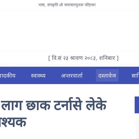
भाषा, संस्कृति ओ समाचारमूलक पत्रिका
[ वि.सं २३ श्रावण २०८३, शनिबार ]
्पादकीय
स्वास्थ्य
अन्तरवार्ता
दस्तावेज
साह
लाग छाक टर्नासे लेके
वश्यक