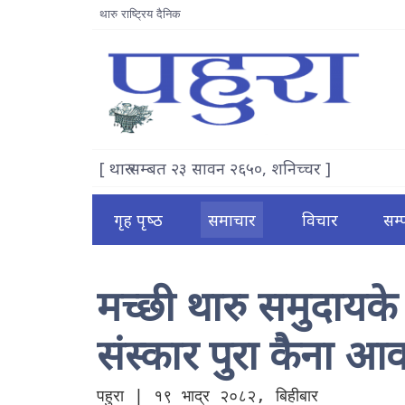
थारु राष्ट्रिय दैनिक
[ थारु सम्बत २३ सावन २६५०, शनिच्चर ]
गृह पृष्‍ठ
समाचार
विचार
सम
मच्छी थारु समुदायके 
संस्कार पुरा कैना आ
पहुरा | १९ भाद्र २०८२, बिहीबार