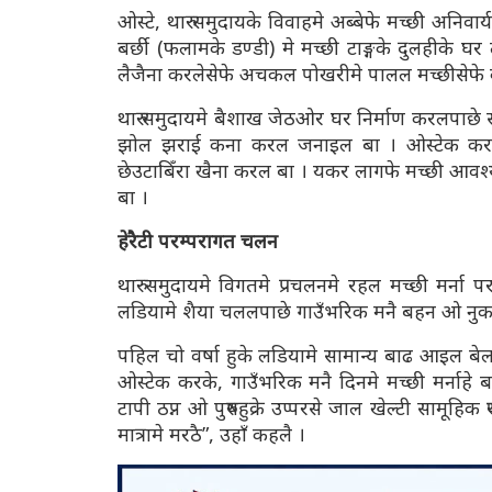
ओस्टे, थारु समुदायके विवाहमे अब्बेफे मच्छी अनिवार्
बर्छी (फलामके डण्डी) मे मच्छी टाङ्गके दुलहीके 
लैजैना करलेसेफे अचकल पोखरीमे पालल मच्छीसेफ
थारु समुदायमे बैशाख जेठओर घर निर्माण करलपाछे सा
झोल झराई कना करल जनाइल बा । ओस्टेक करके,
छेउटाबिँरा खैना करल बा । यकर लागफे मच्छी आवश्
बा ।
हेरैटी परम्परागत चलन
थारु समुदायमे विगतमे प्रचलनमे रहल मच्छी मर्न
लडियामे शैया चललपाछे गाउँभरिक मनै बहन ओ नुका
पहिल चो वर्षा हुके लडियामे सामान्य बाढ आइल बे
ओस्टेक करके, गाउँभरिक मनै दिनमे मच्छी मर्ना
टापी ठप्न ओ पुरुषहुक्रे उप्परसे जाल खेल्टी सामूह
मात्रामे मरठै”, उहाँ कहलै ।