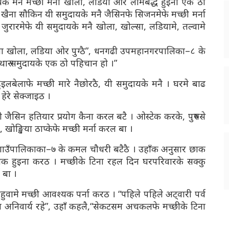
ुदायके मनै मच्छी मर्ना खोला, लडिया ओर लामबद्ध हुइना एक ठो
ैना सौकिन यी समुदायके मनै जैसिनफे सिजनमेफे मच्छी मर्ना
न जुरारमेफे यी समुदायके मनै खोला, खोल्सा, लडियामे, तल्वामे
हिला खोला, लडिया ओर पुग्ठै”, धनगढी उपमहानगरपालिका–८ के
 थारु समुदायके एक ठो पहिचान हो ।”
इलबेलाफे मच्छी मारे नैछोरठै, यी समुदायके मनै । घरमे बाढ
हेरे सेक्जाइठ ।
पी जैसिन हतियार प्रयोग कैना करल बटै । ओस्टेक करके, पुरुषसे
, खोङ्खिया ठाप्केफे मच्छी मर्ना करल बा ।
री गाउँपालिकाका–७ के कमल चौधरी बटैठै । उहाँक अनुसार छाक
श्यक हुइना करठ । मच्छीके टिना रहल दिन घरपरिवारके सक्कु
 बा ।
हुवामे मच्छी आवश्यक पर्ना करठ । “पहिले पहिले अट्वारी पर्व
ना अनिवार्य रहे”, उहाँ कहलै,“सेकटसम अचकलफे मच्छीके टिना