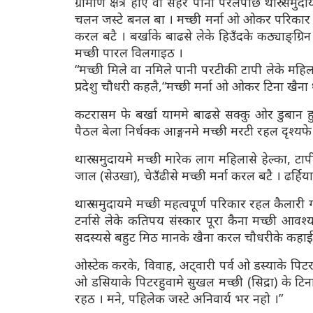
ग्रामीण क्षेत्र होए वा सहर पानी परलपाछे थारु सम
चलन जस्टे बनल बा । मच्छी मर्ना ओ ओकर परिकार ख
करल बटै । बर्खाके बाढसे लेके हिउँदके कठ्याङ्ग्रि
मच्छी पारल विलगाइठ ।
“मच्छी मिले वा नमिले पानी परटीकी टापी लेके म
प्रदेशु चौधरी कहलै,“मच्छी मर्ना ओ ओकर टिना खैना
कटरासम फे बर्खा याममे बाढसे सक्कु ओर डुबान हु
पैठल बेला निर्धक्क आङ्गनमे मच्छी मरटी रहल दृश्यफे 
थारु समुदायमे मच्छी मारेक लाग महिलासे हेल्का, टा
जाल (सेउखा), चेउँढीसे मच्छी मर्ना करल बटै । ढर्हिया
थारु समुदायमे मच्छी महत्वपूर्ण परिकार रहल कैला
टर्नासे लेके कतिपय संस्कार पूरा कैना मच्छी आव
सदस्यसे बहुट मिठ मानके खैना करल चौधरीके कहाई
ओस्टेक करके, विवाह, अट्वारी पर्व ओ डस्याके पिटर
ओ डसियाके पिटरहुवामे सुखल मच्छी (सिद्रा) के टि
रहठ । मने, पहिलेक जस्टे अनिवार्य भर नहो ।”