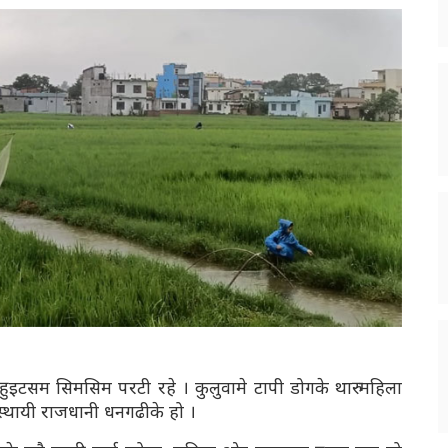
इटसम सिमसिम परटी रहे । कुलुवामे टापी डोगके थारु महिला
अस्थायी राजधानी धनगढीके हो ।