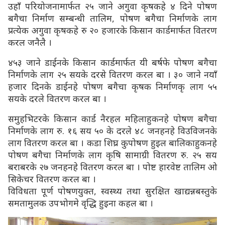
उहाँ परियोजनामार्फत २५ जाने अगुवा कृषकहे ४ दिने पोषण
बगैचा निर्माण सम्बन्धी तालिम, पोषण बगैचा निर्माणके लाग
प्रत्येक अगुवा कृषकहे रु २० हजारके किसान कार्डमार्फत वितरण
करल जनैलै ।
४५३ जाने डाईनके किसान कार्डमार्फत यी बर्षफे पोषण बगैचा
निर्माणके लाग २५ सयके दरसे वितरण करल बा । ३० जाने नयाँ
हजार दिनके डाईनहे पोषण बगैचा कृषक निर्माणकृ लाग ५५
सयके दरले वितरण करल बा ।
समुहभिटरके किसान कार्ड नैरहल महिलाहुकनहे पोषण बगैचा
निर्माणके लाग रु. १६ सय ५० के दरले ४८ जनहनहे विउविजनके
लाग वितरण करल बा । कडा शिघ्र कुपोषण हुइल बालिकाहुकनहे
पोषण बगैचा निर्माणके लाग कृषि सामाग्री वितरण रु. २५ सय
बराबरके २७ जनहनहे वितरण करल बा । पोष्ट हारवेष्ट तालिम ओ
सिकेचर वितरण करल बा ।
विविधता पूर्ण पोषणयुक्त, स्वस्थ्य तथा सुरक्षित खाद्यन्नबस्तुके
समतामुलक उपभोगमे वृद्धि हुइना कहल बा ।