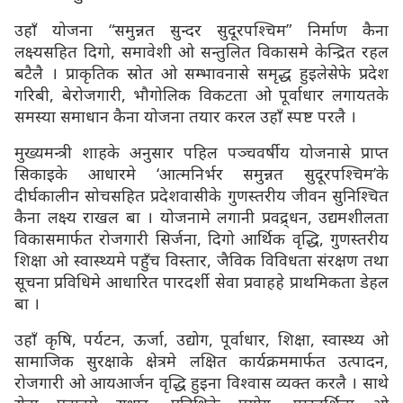
उहाँ योजना “समुन्नत सुन्दर सुदूरपश्चिम” निर्माण कैना
लक्ष्यसहित दिगो, समावेशी ओ सन्तुलित विकासमे केन्द्रित रहल
बटैलै । प्राकृतिक स्रोत ओ सम्भावनासे समृद्ध हुइलेसेफे प्रदेश
गरिबी, बेरोजगारी, भौगोलिक विकटता ओ पूर्वाधार लगायतके
समस्या समाधान कैना योजना तयार करल उहाँ स्पष्ट परलै ।
मुख्यमन्त्री शाहके अनुसार पहिल पञ्चवर्षीय योजनासे प्राप्त
सिकाइके आधारमे ‘आत्मनिर्भर समुन्नत सुदूरपश्चिम’के
दीर्घकालीन सोचसहित प्रदेशवासीके गुणस्तरीय जीवन सुनिश्चित
कैना लक्ष्य राखल बा । योजनामे लगानी प्रवद्र्धन, उद्यमशीलता
विकासमार्फत रोजगारी सिर्जना, दिगो आर्थिक वृद्धि, गुणस्तरीय
शिक्षा ओ स्वास्थ्यमे पहुँच विस्तार, जैविक विविधता संरक्षण तथा
सूचना प्रविधिमे आधारित पारदर्शी सेवा प्रवाहहे प्राथमिकता डेहल
बा ।
उहाँ कृषि, पर्यटन, ऊर्जा, उद्योग, पूर्वाधार, शिक्षा, स्वास्थ्य ओ
सामाजिक सुरक्षाके क्षेत्रमे लक्षित कार्यक्रममार्फत उत्पादन,
रोजगारी ओ आयआर्जन वृद्धि हुइना विश्वास व्यक्त करलै । साथे