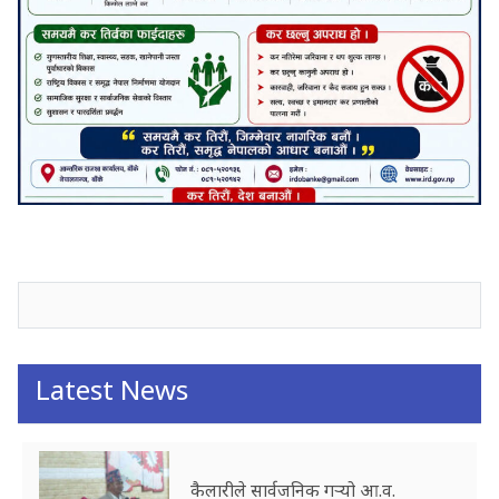
जनाअवजको टिप्पणीहरू
Latest News
कैलारीले सार्वजनिक गर्‍यो आ.व.