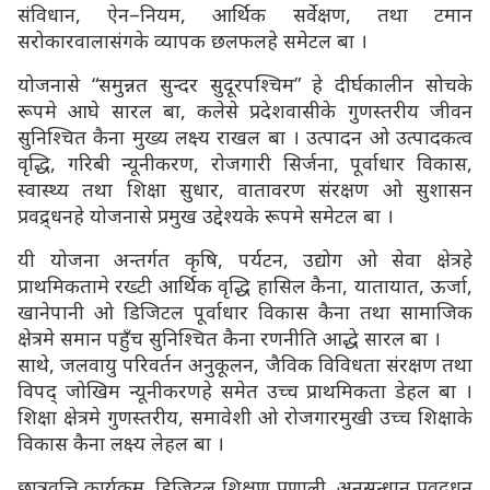
संविधान, ऐन–नियम, आर्थिक सर्वेक्षण, तथा टमान
सरोकारवालासंगके व्यापक छलफलहे समेटल बा ।
योजनासे “समुन्नत सुन्दर सुदूरपश्चिम” हे दीर्घकालीन सोचके
रूपमे आघे सारल बा, कलेसे प्रदेशवासीके गुणस्तरीय जीवन
सुनिश्चित कैना मुख्य लक्ष्य राखल बा । उत्पादन ओ उत्पादकत्व
वृद्धि, गरिबी न्यूनीकरण, रोजगारी सिर्जना, पूर्वाधार विकास,
स्वास्थ्य तथा शिक्षा सुधार, वातावरण संरक्षण ओ सुशासन
प्रवद्र्धनहे योजनासे प्रमुख उद्देश्यके रूपमे समेटल बा ।
यी योजना अन्तर्गत कृषि, पर्यटन, उद्योग ओ सेवा क्षेत्रहे
प्राथमिकतामे रख्टी आर्थिक वृद्धि हासिल कैना, यातायात, ऊर्जा,
खानेपानी ओ डिजिटल पूर्वाधार विकास कैना तथा सामाजिक
क्षेत्रमे समान पहुँच सुनिश्चित कैना रणनीति आद्धे सारल बा ।
साथे, जलवायु परिवर्तन अनुकूलन, जैविक विविधता संरक्षण तथा
विपद् जोखिम न्यूनीकरणहे समेत उच्च प्राथमिकता डेहल बा ।
शिक्षा क्षेत्रमे गुणस्तरीय, समावेशी ओ रोजगारमुखी उच्च शिक्षाके
विकास कैना लक्ष्य लेहल बा ।
छात्रवृत्ति कार्यक्रम, डिजिटल शिक्षण प्रणाली, अनुसन्धान प्रवद्र्धन