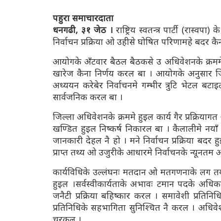
पहुरा समाचारदाता
धनगढी, ३१ जेठ ।
राष्ट्रिय स्वतन्त्र पार्टी (रास्व
निर्वाचन प्रक्रिया ओ उहीसे घोषित परिणामहे बदर कै
आयोगके अँटवार बैठल बैठकसे उ अधिवेशनके क्रममे
खारेज कैना निर्णय करल बा । आयोगके अनुसार जिल
अध्ययन करेबेर निर्वाचनमे गम्भीर त्रुटि भेटल ब
सार्वजनिक करल बा ।
जिल्ला अधिवेशनके क्रममे हुइल कार्य गैर प्रक्रिया
खण्डित हुइल निष्कर्ष निकारल बा । कैलालीमे नयाँ 
जानकारी देहल नै हो । मने निर्वाचन प्रक्रिया बदर हु
प्राप्त तथ्य ओ उजुरीके आधारमे निर्वाचनके न्यूनतम
कार्यविधिके उल्लंघनः मतदान ओ मतगणनाके लग तय 
हुइल ।सर्वस्वीकार्यताके अभावः टमान पदके अधिकां
जनैटी प्रक्रिया बहिष्कार करल । समावेशी प्रतिन
प्रतिनिधिके सहभागिता सुनिश्चित नै करल । अधिव
चरकल ।