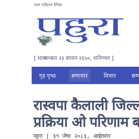
थारु राष्ट्रिय दैनिक
[ थारु सम्बत २३ सावन २६५०, शनिच्चर ]
गृह पृष्‍ठ
समाचार
विचार
सम
रास्वपा कैलाली जिल्
प्रक्रिया ओ परिणाम 
पहुरा | ३१ जेष्ठ २०८३, आईतवार