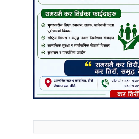
जनाअवजको टिप्पणीहरू