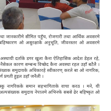
तथा जानकारीमे सीमित पहुँच, रोजगारी तथा आर्थिक अवसरमे
बहिष्कारण ओ असुरक्षाके अनुभूति, जीवनस्तर ओ अवसरमे
अस्थायी दर्ताके डगर खुला कैना ऐतिहासिक आदेश डेहल रहे,
नैसेकल कारण सम्बन्ध विच्छेद कैना अवस्था रहल उहाँ बटैलै ।
संख्यक समुदायके अधिकारहे स्वीकारण् करले बा ओ नागरिक,
ण प्रगती हुइल उहाँ जनैली ।
 सक्कु नागरिकके समान सहभागिताके वाचा करठ । मने, यी
िक अल्पसंख्यक समुदाय नेपालमे अभिनफे सबसे ढेर बहिष्कृत ओ