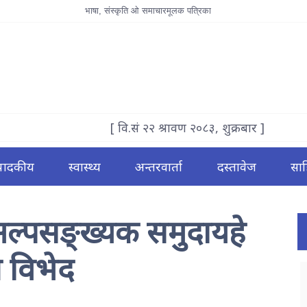
भाषा, संस्कृति ओ समाचारमूलक पत्रिका
[ वि.सं २२ श्रावण २०८३, शुक्रबार ]
्पादकीय
स्वास्थ्य
अन्तरवार्ता
दस्तावेज
साह
अल्पसङ्ख्यक समुदायहे
ओ विभेद