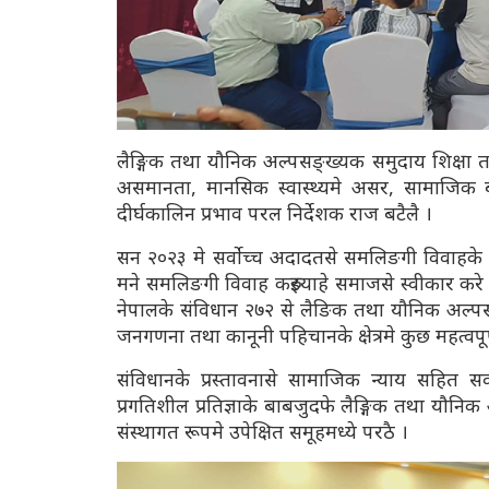
लैङ्गिक तथा यौनिक अल्पसङ्ख्यक समुदाय शिक्षा 
असमानता, मानसिक स्वास्थ्यमे असर, सामाजिक 
दीर्घकालिन प्रभाव परल निर्देशक राज बटैलै ।
सन २०२३ मे सर्वोच्च अदादतसे समलिङगी विवाहके 
मने समलिङगी विवाह करुइयाहे समाजसे स्वीकार करे 
नेपालके संविधान २७२ से लैङिक तथा यौनिक अल्प
जनगणना तथा कानूनी पहिचानके क्षेत्रमे कुछ महत्वपूर्
संविधानके प्रस्तावनासे सामाजिक न्याय सहित
प्रगतिशील प्रतिज्ञाके बाबजुदफे लैङ्गिक तथा यौन
संस्थागत रूपमे उपेक्षित समूहमध्ये परठै ।