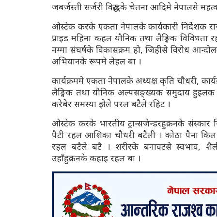
जबर्जस्ती सर्जरी विरुद्धके चेतना आदिमे नेपालसे मह
ओस्टेक करके एकता नेपालके कार्यकारी निर्देशक र
प्राइड महिना कहल यौनिक तथा लैङ्गिक विविधता 
नम्मा संघर्षके विकासक्रम हो, जिहीसे विरोध आन्द
अभियानके रूपमे लेहल बा ।
कार्यक्रममे एकता नेपालके अध्यक्ष कृति चौधरी, कार
लैङ्गिक तथा यौनिक अल्पसङ्ख्यक समुदाय हुइलक 
करेबेर समस्या झेले परल बटैले रहिट ।
ओस्टेक करके भारतीय ट्रान्सजेन्डरहुक्रनके संस्कार स
पैटी रहल आशिका चौधरी बटैली । कोठा पैना किल न
रहल बटैले बटै । शरीरके बनावटसे स्वभाव, श
उहाँहुक्रनके कहाइ रहल बा ।