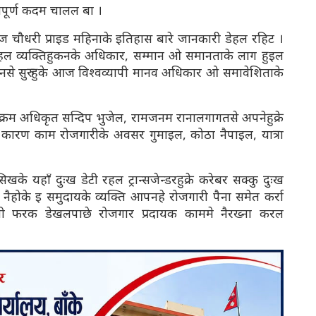
त्वपूर्ण कदम चालल बा ।
ाज चौधरी प्राइड महिनाके इतिहास बारे जानकारी डेहल रहिट ।
रहल व्यक्तिहुकनके अधिकार, सम्मान ओ समानताके लाग हुइल
ोलनसे सुरु हुके आज विश्वव्यापी मानव अधिकार ओ समावेशिताके
्यक्रम अधिकृत सन्दिप भुजेल, रामजनम रानालगागतसे अपनेहुक्रे
कारण काम रोजगारीके अवसर गुमाइल, कोठा नैपाइल, यात्रा
िखके यहाँ दुःख डेटी रहल ट्रान्सजेन्डरहुक्रे करेबर सक्कु दुःख
ैहोके इ समुदायके व्यक्ति आपनहे रोजगारी पैना समेत कर्रा
ैली फरक डेखलपाछे रोजगार प्रदायक काममे नैरख्ना करल