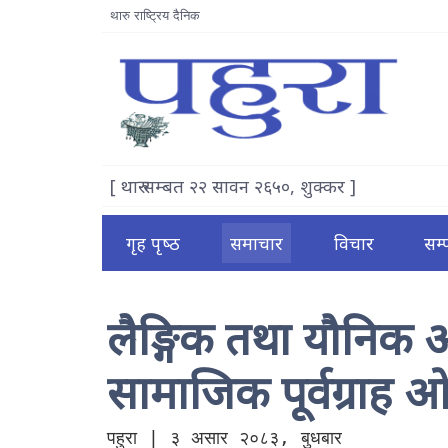
थारु राष्ट्रिय दैनिक
[ थारु सम्बत २२ सावन २६५०, शुक्कर ]
गृह पृष्‍ठ
समाचार
विचार
सम
लैङ्गिक तथा यौनिक 
सामाजिक पूर्वग्राह 
पहुरा | ३ असार २०८३, बुधबार