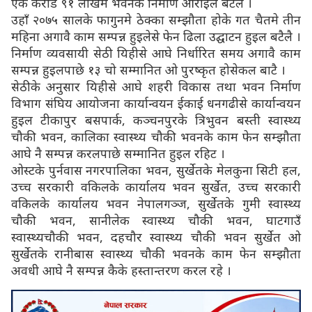
एक करोड ९१ लाखमे भवनके निर्माण ओराइल बटैलै ।
उहाँ २०७५ सालके फागुनमे ठेक्का सम्झौता होके गत चैतमे तीन
महिना अगावै काम सम्पन्न हुइलेसे फेन ढिला उद्घाटन हुइल बटैलै ।
निर्माण व्यवसायी सेठी यिहीसे आघे निर्धारित समय अगावै काम
सम्पन्न हुइलपाछे १३ चो सम्मानित ओ पुरष्कृत होसेकल बाटै ।
सेठीके अनुसार यिहीसे आघे शहरी विकास तथा भवन निर्माण
विभाग संघिय आयोजना कार्यान्वयन ईकाई धनगढीसे कार्यान्वयन
हुइल टीकापुर बसपार्क, कञ्चनपुरके त्रिभुवन बस्ती स्वास्थ्य
चौकी भवन, कालिका स्वास्थ्य चौकी भवनके काम फेन सम्झौता
आघे नै सम्पन्न करलपाछे सम्मानित हुइल रहिट ।
ओस्टके पुर्नवास नगरपालिका भवन, सुर्खेतके मेलकुना सिटी हल,
उच्च सरकारी वकिलके कार्यालय भवन सुर्खेत, उच्च सरकारी
वकिलके कार्यालय भवन नेपालगञ्ज, सुर्खेतके गुमी स्वास्थ्य
चौकी भवन, सानीलेक स्वास्थ्य चौकी भवन, घाटगाउँ
स्वास्थ्यचौकी भवन, दहचौर स्वास्थ्य चौकी भवन सुर्खेत ओ
सुर्खेतके रानीबास स्वास्थ्य चौकी भवनके काम फेन सम्झौता
अवधी आघे नै सम्पन्न कैके हस्तान्तरण करल रहे ।