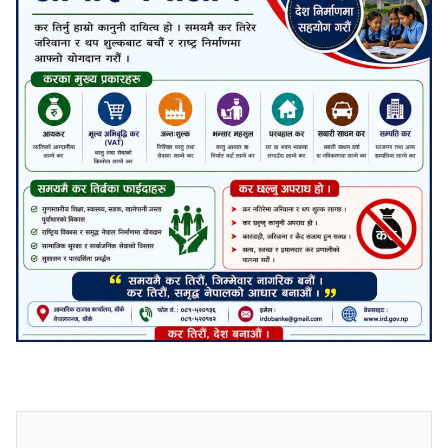
जनाअवजको टिप्पणीहरू