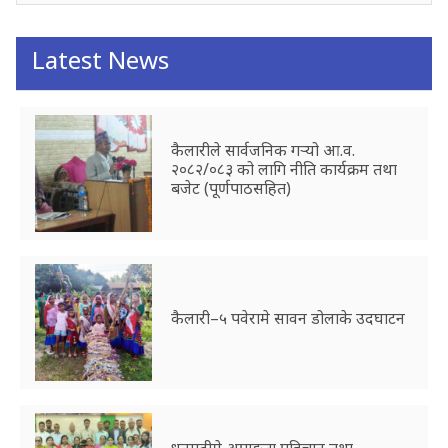
Latest News
कैलारीले सार्वजनिक गर्‍यो आ.व.
२०८२/०८३ को लागि नीति कार्यक्रम तथा
बजेट (पूर्णपाठसहित)
कैलारी–५ पवेरामे सावन डोलाके उदघाटन
धनगढीमे अपाङ्गता पहिचान तथा