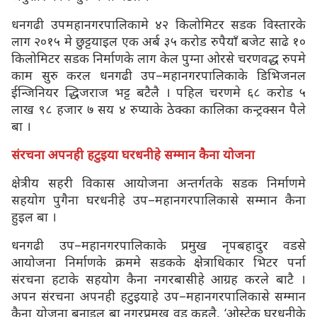
धनगढी उपमहानगरपालिकामे ४२ किलोमिटर सडक विस्तारके
लाग २०१५ मे छुट्टयाइल एक अर्ब ३५ करोड रुपैयाँ बजेट साढे १०
किलोमिटर सडक निर्माणके लाग केल पुग्ना ओरसे चरणवद्ध रुपमे
काम सुरु करल धनगढी उप–महानगरपालिकाके डिभिजनल
ईन्जिनियर द्धिजराज भट्ट बटैलै । पहिल चरणमे ६८ करोड ५
लाख ९८ हजार ७ सय ४ रुप्याके ठेक्का कालिका कन्ट्रक्सन पैले
बा ।
संरचना अपनही हटुइया घरधनीहे सम्मान कैना योजना
क्षेत्रीय सहरी विकास आयोजना अन्तर्गतके सडक निर्माणमे
सहयोग पुगैना घरधनीहे उप–महानगरपालिकासे सम्मान कैना
हुइल बा ।
धनगढी उप–महानगरपालिकाके प्रमुख नृपबहादुर वडसे
आयोजना निर्माणके क्रममे सडकके क्षेत्राधिकार भिटर पर्ना
संरचना हटाके सहयोग कैना नगरबासीहे आग्रह करले बाटै ।
अपन संरचना अपनही हटुइयाहे उप–महानगरपालिकासे सम्मान
कैना योजना बनाइल बा नगरप्रमुख वड कहलै, ‘ओस्टेक घरधनीके