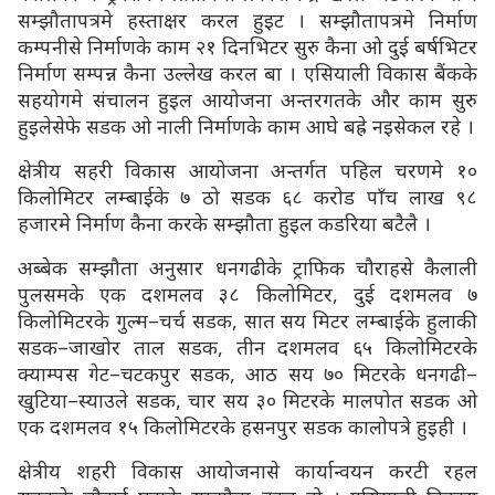
सम्झौतापत्रमे हस्ताक्षर करल हुइट । सम्झौतापत्रमे निर्माण
कम्पनीसे निर्माणके काम २१ दिनभिटर सुरु कैना ओ दुई बर्षभिटर
निर्माण सम्पन्न कैना उल्लेख करल बा । एसियाली विकास बैंकके
सहयोगमे संचालन हुइल आयोजना अन्तरगतके और काम सुरु
हुइलेसेफे सडक ओ नाली निर्माणके काम आघे बह्रे नइसेकल रहे ।
क्षेत्रीय सहरी विकास आयोजना अन्तर्गत पहिल चरणमे १०
किलोमिटर लम्बाईके ७ ठो सडक ६८ करोड पाँच लाख ९८
हजारमे निर्माण कैना करके सम्झौता हुइल कडरिया बटैलै ।
अब्बेक सम्झौता अनुसार धनगढीके ट्राफिक चौराहसे कैलाली
पुलसमके एक दशमलव ३८ किलोमिटर, दुई दशमलव ७
किलोमिटरके गुल्म–चर्च सडक, सात सय मिटर लम्बाईके हुलाकी
सडक–जाखोर ताल सडक, तीन दशमलव ६५ किलोमिटरके
क्याम्पस गेट–चटकपुर सडक, आठ सय ७० मिटरके धनगढी–
खुटिया–स्याउले सडक, चार सय ३० मिटरके मालपोत सडक ओ
एक दशमलव १५ किलोमिटरके हसनपुर सडक कालोपत्रे हुइही ।
क्षेत्रीय शहरी विकास आयोजनासे कार्यान्वयन करटी रहल