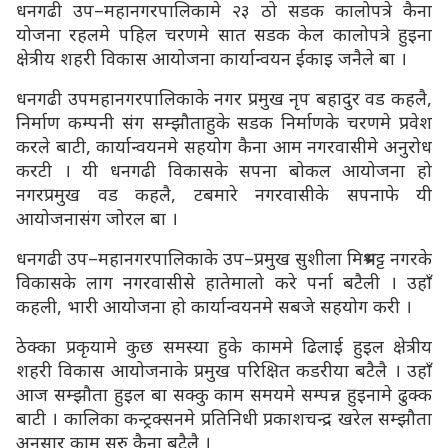
धनगढी उप–महानगरपालिकामे २३ ठो सडक कालोपत्रे कैना
योजना रहलमे पहिल चरणमे सात सडक केल कालोपत्रे हुइना
क्षेत्रीय शहरी विकास आयोजना कार्यान्वयन ईकाइ जनैले बा ।
धनगढी उपमहानगरपालिकाके नगर प्रमुख नृप बहादुर वड कहलै,
निर्माण कम्पनी संग सम्झौताहुके सडक निर्माणके चरणमे प्रवेश
करले बाटी, कार्यान्वयनमे सहयोग कैना आम नगरवासीमे अनुरोध
करटी । यी धनगढी विकासके सपना बोकल आयोजना हो
नगरप्रमुख वड कहलै, टबमारे नगरवासीके सपनाफे यी
आयोजनासंग जोरल बा ।
धनगढी उप–महानगरपालिकाके उप–प्रमुख सुशीला मिश्रभट्ट नगरके
विकासके लाग नगरवासीसे हातेमालो करे पर्ना बटैली । उहाँ
कहली, भारी आयोजना हो कार्यान्वयनमे सबजे सहयोग करी ।
ठेक्का प्रकृयामे कुछ समस्या हुके काममे ढिलाई हुइल क्षेत्रीय
शहरी विकास आयोजनाके प्रमुख परिक्षित कडरीया बटैलै । उहाँ
आज सम्झौता हुइल बा सक्कु काम समयमे सम्पन्न हुइनामे ढुक्क
बाटी । कालिका कन्ट्रक्सनमे प्रतिनिधी प्रकाशचन्द्र खरेल सम्झौता
अनुसार काम सुरु कैना बटैलै ।