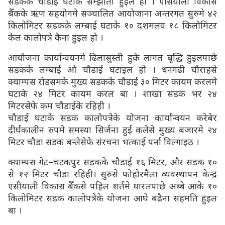
सडकके चौडाई घटाके सम्झौता हुइल हो । एसियाली विकास
बैँकके ऋण सहयोगमे सञ्चालित आयोजाना अन्तरगत सुरुमे ४२
किलोमिटर सडकके लम्बाई घटाके १० दशमलव १८ किलोमिटर
केल कालोपत्रे कैना हुइल हो ।
आयोजना कार्यान्वयनमे ढिलासुस्ती हुके लागत बृद्धि हुइलपाछे
सडकके लम्बाई ओ चौडाई घटाइल हो । धनगढी चौराहसे
क्याम्पस रोडसमके मुख्य सडकके चौडाई ३० मिटर कायम करलमे
घटाके २४ मिटर कायम करल बा । शाखा सडक भर २४
मिटरसेफे कम चौडाईके रहिही ।
चौडाई घटाके सडक कालोपत्रेके योजना कार्यान्वयन करेबेर
दीर्घकालीन रुपमे समस्या सिर्जना हुई कलेसे मुख्य बजारमे २४
मिटर चौडा सडक बन्लेसेफे संरचना भत्काई पर्ना विल्गाइठ ।
क्याम्पस गेट–चटकपुर सडकके चौडाई १६ मिटर, और सडक १०
से १२ मिटर चौडा रहिही। सुरुसे फोहोरमैला व्यवस्थापन केन्द्र
एसीयाली विकास बैँकसे पहिल शर्तमे धारलपाछे अब्बे आके १०
किलोमिटर सडक कालोपत्रेके योजना आघे बढैना सहमति हुइल
बा ।