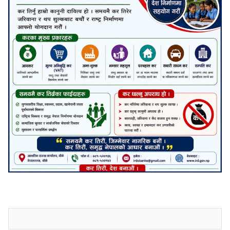
जनाअवजको टिप्पणीहरू