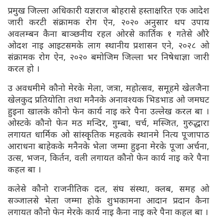
प्रमुख जिल्ला अधिकारी यज्ञराज बोहरासे हस्ताक्षरित एक आदेश
जारी करटी संक्रामक रोग ऐन, २०२० अनुसार थप उपाय
अवलम्बन कैना बाञ्छनीय रहल ओरसे कार्तिक १ गतेसे औरे
ओदश नाइ आइटसमके लाग स्थानीय प्रशासन एने, २०२८ ओ
संक्रामक रोग ऐन, २०२० बमोजिम जिल्ला भर निषेधाज्ञा जारी
करल हो ।
उ अवधमीमे कौनो मेरके मेला, जत्रा, महोत्सव, समूहमे खेलजैना
खेलकुद प्रतियोतिा तथा मनैनके अनावश्यक भिडभाड ओ जमघट
हुइना खालके कौनो फेन कार्य नाइ करे पैना उल्लेख करल बा ।
ओस्टके कौनो फेन मठ मन्दिर, गुम्बा, चर्च, मस्जित, गुरुद्धारा
लगायत धार्मिक ओ सांस्कृृतिक महत्वके स्थानमे नित्य पूजापाठ
आराधना बाहेकके मनैनके भेला जम्मा हुइना मेरके पूजा अर्चना,
उत्स, भजन, किर्तन, वली लगायत कौनो फेन कार्य नाइ करे पैना
कहल बा ।
कलेसे कौनो राजनीतिक दल, संघ संस्था, क्लब, समह ओ
सञ्जालसे भेला जम्मा होके शुभकामना आदान प्रदान कैना
लगायत कौनो फेन मेरके कार्य नाइ कैना नाइ करे पैना कहल बा ।