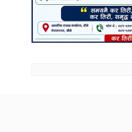
जनाअवजको टिप्पणीहरू