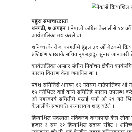
पहुरा समाचारदाता
धनगढी, ७ अगहन ।
नेपाली काँग्रेस कैलालीसे १४
कार्यतालिका तय करले बा ।
शनिच्चरके रोज धनगढीमे हुइल ३९ औँ बैठकमे क्र
प्रशिक्षण शाखाके सचिव नृपबहादुर सुनार जानकारी ड
कार्यतालिका अन्सार संघीय निर्वाचन क्षेत्रीय कार
फाराम वितरण कैना जनागिल बा ।
प्रदेश समितिसे अगहन १२ गतेसम गाउँपालिका ओ नग
१५ गतेभिटर वार्ड कार्य समितिहे फाराम उपलब्ध क
ओ नगरकार्य समितीमे पठाई पर्ना ओ २९ गते भिटर प्र
कैलालीके सभापति नरनारायण शाह बटैलै ।
क्रियाशिल सदस्यता नविकरण करलपाछे केल लौवा 
हजार ३ सय २२ क्रियाशिल सदस्य रहिट । शनिच्चर ध
रामजनम चौधरी, पुर्व केन्द्रीय सदस्य सुनिलकुमार भ