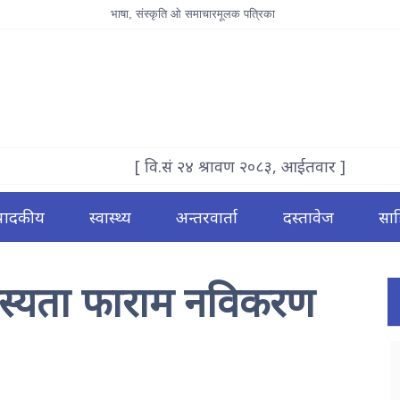
भाषा, संस्कृति ओ समाचारमूलक पत्रिका
[ वि.सं २४ श्रावण २०८३, आईतवार ]
्पादकीय
स्वास्थ्य
अन्तरवार्ता
दस्तावेज
साह
दस्यता फाराम नविकरण