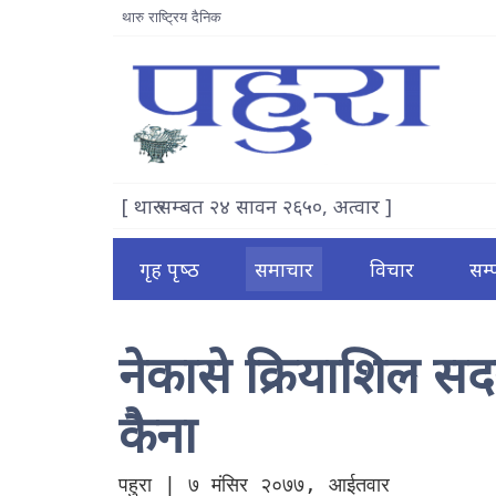
थारु राष्ट्रिय दैनिक
[ थारु सम्बत २४ सावन २६५०, अत्वार ]
गृह पृष्‍ठ
समाचार
विचार
सम
नेकासे क्रियाशिल स
कैना
पहुरा | ७ मंसिर २०७७, आईतवार