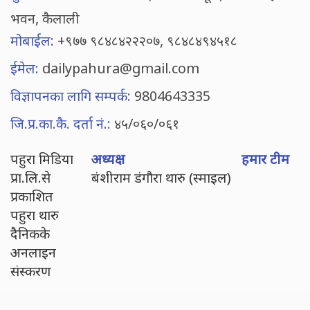
भवन, कैलाली
मोबाईल:
+९७७ ९८४८४२२२०७, ९८४८४९४५१८
ईमेल:
dailypahura@gmail.com
विज्ञापनका लागि सम्पर्क:
9804643335
जि.प्र.का.कै. दर्ता नं.:
४५/०६०/०६१
पहुरा मिडिया
अध्यक्ष
हमार टीम
प्रा.लि.से
बंशीराम डंगौरा थारु (स्माइल)
प्रकाशित
पहुरा थारु
दैनिकके
अनलाइन
संस्करण