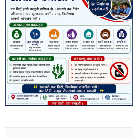
जनाअवजको टिप्पणीहरू