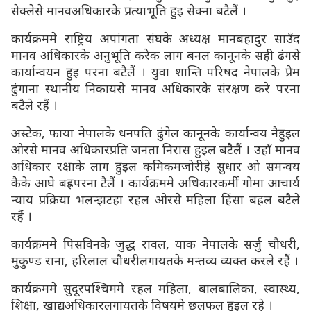
सेक्लेसे मानवअधिकारके प्रत्याभूति हुइ सेक्ना बटैलैं ।
कार्यक्रममे राष्ट्रिय अपांगता संघके अध्यक्ष मानबहादुर साउँद
मानव अधिकारके अनुभूति करेक लाग बनल कानूनके सही ढंगसे
कार्यान्वयन हुइ परना बटैलैं । युवा शान्ति परिषद नेपालके प्रेम
ढुंगाना स्थानीय निकायसे मानव अधिकारके संरक्षण करे परना
बटैले रहैं ।
अस्टेक, फाया नेपालके धनपति ढुंगेल कानूनके कार्यान्वय नैहुइल
ओरसे मानव अधिकारप्रति जनता निरास हुइल बटैलैं । उहाँ मानव
अधिकार रक्षाके लाग हुइल कमिकमजोरीहे सुधार ओ समन्वय
कैके आघे बह्रपरना टैलैं । कार्यक्रममे अधिकारकर्मी गोमा आचार्य
न्याय प्रक्रिया भलन्झटहा रहल ओरसे महिला हिंसा बह्रल बटैले
रहैं ।
कार्यक्रममे पिसविनके जुद्ध रावल, याक नेपालके सर्जु चौधरी,
मुकुण्ड राना, हरिलाल चौधरीलगायतके मन्तव्य व्यक्त करले रहैं ।
कार्यक्रममे सुदूरपश्चिममे रहल महिला, बालबालिका, स्वास्थ्य,
शिक्षा, खाद्यअधिकारलगायतके विषयमे छलफल हुइल रहे ।