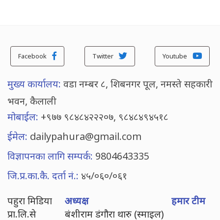
Facebook
Twitter
Youtube
मुख्य कार्यालय:
वडा नम्बर ८, शिबनगर पूल, नमस्ते सहकारी
भवन, कैलाली
मोबाईल:
+९७७ ९८४८४२२२०७, ९८४८४९४५१८
ईमेल:
dailypahura@gmail.com
विज्ञापनका लागि सम्पर्क:
9804643335
जि.प्र.का.कै. दर्ता नं.:
४५/०६०/०६१
पहुरा मिडिया
अध्यक्ष
हमार टीम
प्रा.लि.से
बंशीराम डंगौरा थारु (स्माइल)