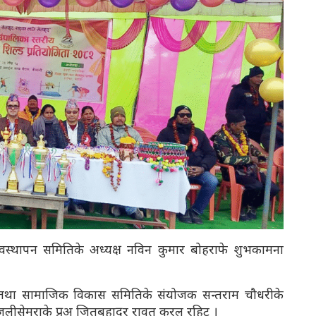
य व्यवस्थापन समितिके अध्यक्ष नविन कुमार बोहराफे शुभकामना
्ष तथा सामाजिक विकास समितिके संयोजक सन्तराम चौधरीके
वि उजलीसेमराके प्रअ जितबहादुर रावत करल रहिट ।