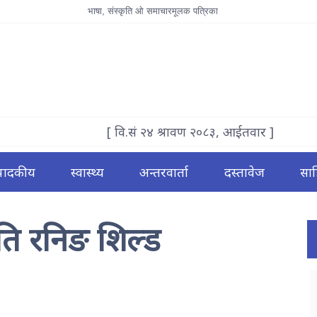
भाषा, संस्कृति ओ समाचारमूलक पत्रिका
[ वि.सं २४ श्रावण २०८३, आईतवार ]
्पादकीय
स्वास्थ्य
अन्तरवार्ता
दस्तावेज
साह
पति रनिङ शिल्ड