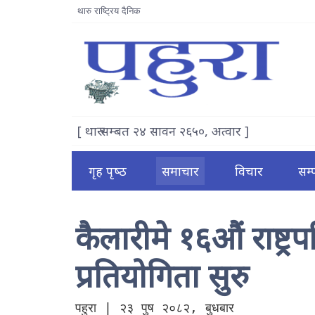
थारु राष्ट्रिय दैनिक
[ थारु सम्बत २४ सावन २६५०, अत्वार ]
गृह पृष्‍ठ
समाचार
विचार
सम
कैलारीमे १६औं राष्ट्र
प्रतियोगिता सुरु
पहुरा | २३ पुष २०८२, बुधबार