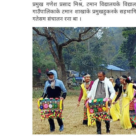
प्रमुख गणेश प्रसाद मिश्र, टमान विद्यालयके विद्य
गाउँपालिकाके टमान शाखाके प्रमुखहुकनके सहभागि
गतेसम संचालन रना बा ।