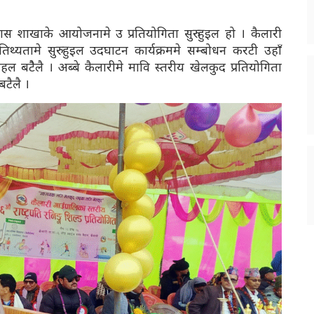
ास शाखाके आयोजनामे उ प्रतियोगिता सुरु हुइल हो । कैलारी
थ्यतामे सुरु हुइल उदघाटन कार्यक्रममे सम्बोधन करटी उहाँ
हल बटैैलै । अब्बे कैलारीमे मावि स्तरीय खेलकुद प्रतियोगिता
टैलै ।