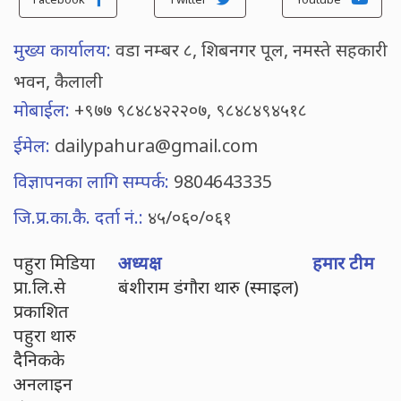
मुख्य कार्यालय:
वडा नम्बर ८, शिबनगर पूल, नमस्ते सहकारी
भवन, कैलाली
मोबाईल:
+९७७ ९८४८४२२२०७, ९८४८४९४५१८
ईमेल:
dailypahura@gmail.com
विज्ञापनका लागि सम्पर्क:
9804643335
जि.प्र.का.कै. दर्ता नं.:
४५/०६०/०६१
पहुरा मिडिया
अध्यक्ष
हमार टीम
प्रा.लि.से
बंशीराम डंगौरा थारु (स्माइल)
प्रकाशित
पहुरा थारु
दैनिकके
अनलाइन