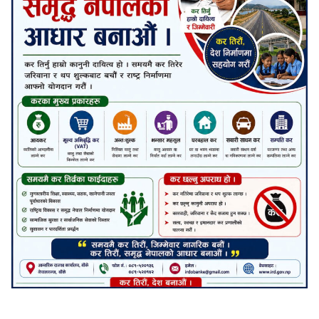
जनाअवजको टिप्पणीहरू