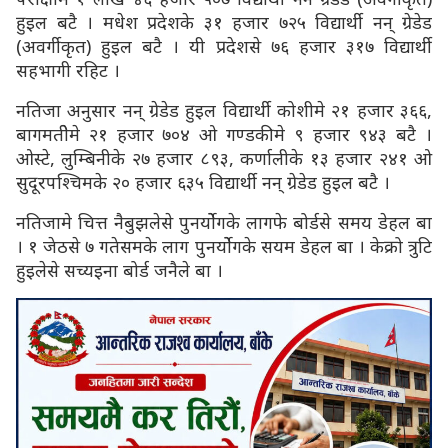
हुइल बटै । मधेश प्रदेशके ३१ हजार ७२५ विद्यार्थी नन् ग्रेडेड
(अवर्गीकृत) हुइल बटै । यी प्रदेशसे ७६ हजार ३१७ विद्यार्थी
सहभागी रहिट ।
नतिजा अनुसार नन् ग्रेडेड हुइल विद्यार्थी कोशीमे २१ हजार ३६६,
बागमतीेमे २१ हजार ७०४ ओ गण्डकीमे ९ हजार ९४३ बटै ।
ओस्टे, लुम्बिनीके २७ हजार ८९३, कर्णालीके १३ हजार २४१ ओ
सुदूरपश्चिमके २० हजार ६३५ विद्यार्थी नन् ग्रेडेड हुइल बटै ।
नतिजामे चित्त नैबुझलेसे पुनर्योेगके लागफे बोर्डसे समय डेहल बा
। १ जेठसे ७ गतेसमके लाग पुनर्योेगके सयम डेहल बा । केक्रो त्रुटि
हुइलेसे सच्यइना बोर्ड जनैले बा ।