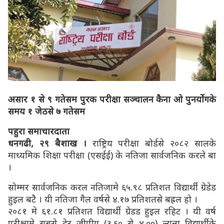
असार १ से ९ गतेसम पुरक परीक्षा सञ्चालन कैना ओ पुनर्योगके
समय
१ जेठसे ७ गतेसम
पहुरा समाचारदाता
धनगढी, २९ बैशाख ।
राष्ट्रिय परीक्षा बोर्डसे २०८२ सालके
माध्यमिक शिक्षा परीक्षा (एसईई) के नतिजा सार्वजनिक करले बा
।
सोम्मर सार्वजनिक करल नतिजामे ६५.९८ प्रतिशत विद्यार्थी ग्रेडेड
हुइल बटै । यी नतिजा गैल वर्षसे ४.१७ प्रतिशतसे बह्रल हो ।
२०८१ मे ६१.८१ प्रतिशत विद्यार्थी ग्रेडड हुइल रहिट । यी वर्ष
परीक्षामे सबसे ढेर जीपीए (३.६० से ४.००) ल्यन्ना विद्यार्थीके