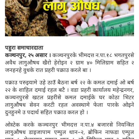
पहुरा समाचारदाता
कञ्चनपुर, २५ असार ।
कञ्चनपुरके भीमदत्त न.पा.१८ भगतपुरसे
अवैध लागुऔषध खैरो हेरोइन २ ग्राम ४० मिलिग्राम सहित २
जनहनहे वुधके रात प्रहरी पक्राउ करले बा ।
पक्राउ परुइयामे उहे ठाउँ बैठना बर्ष २२ के कमल दमाई ओ बर्ष
२२ के शाहिल दमाई रहल बटै । वडा प्रहरी कार्यालय महेन्द्रनगर,
कञ्चनपुरसे खटल प्रहरीसे कमल दमाईके घर कोठा भिटर
लागुऔषध सेवन करटी रहल अवस्थामे फेला पारके ओइने
दुनहुनमे उ पदार्थ सहित पक्राउ करल हो ।
ओस्टेक करके कञ्चनपुर भीमदत्त न.पा.४ बजारसे नियन्त्रित
लागुऔषध डाइजापाम एम्पुल थान–२, ब्रोफिन नाफडा एम्पुल