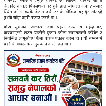
थान–८, फेनारगन एम्पुल थान–८ ओ सिरिन्ज थान–३ सहित
बेदकोट न.पा.१ पिपलथला घर हुके हाल भीमदत्त न.पा.४ बजार
स्थित कोठा करके बैठना बर्ष २२ के गोबिन्द बहादुर साँउदहे
वुधके साँझ प्रहरी पक्राउ करले बा ।
गोप्य सूचनाके आधारमे वडा प्रहरी कार्यालय महेन्द्रनगर,
कञ्चनपुरसे खटल प्रहरीसे हुकान कोठा खानतलासी करेबेर उ
नियन्त्रित लागूऔषध फेला पारके पक्राउ करल हो । यी सम्बन्धमे
प्रहरीसे आवश्यक अनुसन्धान करटी हल बा ।