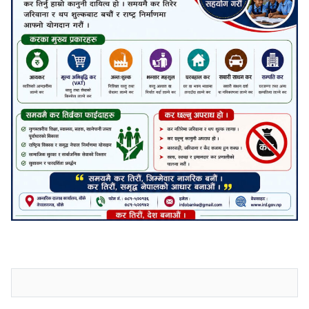
जनाअवजको टिप्पणीहरू