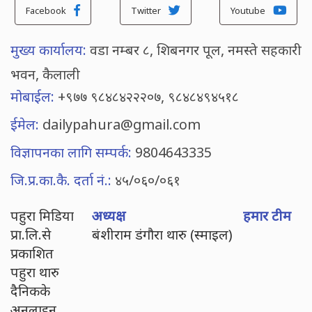
Facebook
Twitter
Youtube
मुख्य कार्यालय:
वडा नम्बर ८, शिबनगर पूल, नमस्ते सहकारी
भवन, कैलाली
मोबाईल:
+९७७ ९८४८४२२२०७, ९८४८४९४५१८
ईमेल:
dailypahura@gmail.com
विज्ञापनका लागि सम्पर्क:
9804643335
जि.प्र.का.कै. दर्ता नं.:
४५/०६०/०६१
पहुरा मिडिया
अध्यक्ष
हमार टीम
प्रा.लि.से
बंशीराम डंगौरा थारु (स्माइल)
प्रकाशित
पहुरा थारु
दैनिकके
अनलाइन