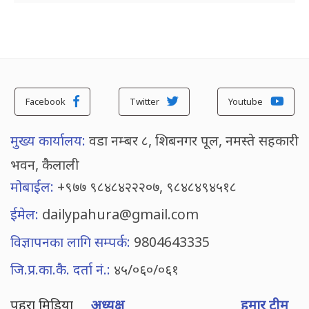
Facebook
Twitter
Youtube
मुख्य कार्यालय:
वडा नम्बर ८, शिबनगर पूल, नमस्ते सहकारी
भवन, कैलाली
मोबाईल:
+९७७ ९८४८४२२२०७, ९८४८४९४५१८
ईमेल:
dailypahura@gmail.com
विज्ञापनका लागि सम्पर्क:
9804643335
जि.प्र.का.कै. दर्ता नं.:
४५/०६०/०६१
पहुरा मिडिया
अध्यक्ष
हमार टीम