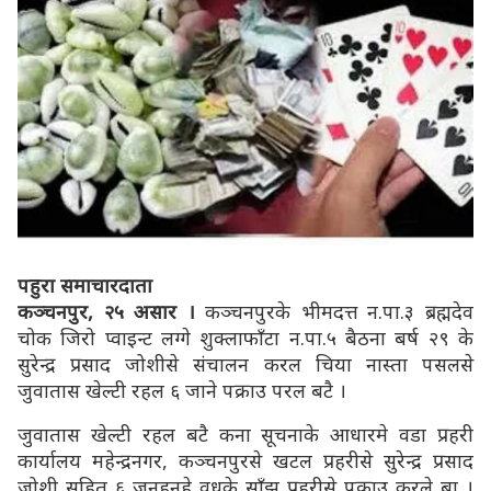
पहुरा समाचारदाता
कञ्चनपुर, २५ असार ।
कञ्चनपुरके भीमदत्त न.पा.३ ब्रह्मदेव
चोक जिरो प्वाइन्ट लग्गे शुक्लाफाँटा न.पा.५ बैठना बर्ष २९ के
सुरेन्द्र प्रसाद जोशीसे संचालन करल चिया नास्ता पसलसे
जुवातास खेल्टी रहल ६ जाने पक्राउ परल बटै ।
जुवातास खेल्टी रहल बटै कना सूचनाके आधारमे वडा प्रहरी
कार्यालय महेन्द्रनगर, कञ्चनपुरसे खटल प्रहरीसे सुरेन्द्र प्रसाद
जोशी सहित ६ जनहनहे वुधके साँझ प्रहरीसे पक्राउ करले बा ।